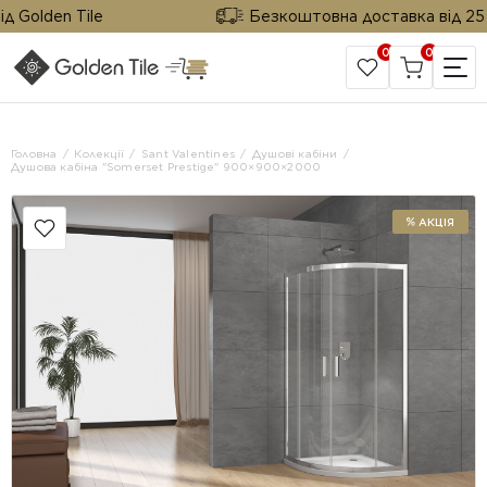
 Golden Tile
Безкоштовна доставка від 25 м²
0
0
САЙТ КОМПАНІЇ
Головна
Колекції
Sant Valentines
Душові кабіни
Душова кабіна "Somerset Prestige" 900×900×2000