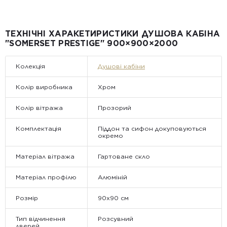
всій Україні
Від 25 м² і більше — безкоштовна доставка за рахунок
компанії Golden Tile.
Примітка:
ТЕХНІЧНІ ХАРАКЕТИРИСТИКИ ДУШОВА КАБІНА
• Відвантаження здійснюється виключно у робочі дні. У суботу,
"SOMERSET PRESTIGE" 900×900×2000
неділю та святкові дні замовлення не обробляються та не
відправляються.
Колекція
Душові кабіни
Колір виробника
Хром
Колір вітража
Прозорий
Комплектація
Піддон та сифон докуповуються
окремо
Матеріал вітража
Гартоване скло
Матеріал профілю
Алюміній
Розмір
90х90 см
Тип відчинення
Розсувний
дверей