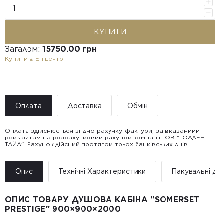
КУПИТИ
Загалом:
15750.00 грн
Купити в Епіцентрі
Оплата
Доставка
Обмін
Оплата здійснюється згідно рахунку-фактури, за вказаними
реквізитам на розрахунковий рахунок компанії ТОВ "ГОЛДЕН
ТАЙЛ". Рахунок дійсний протягом трьох банківських днів.
Доставка ТОВ "ГОЛДЕН
Покупець має право звернутися з питанням повернення або
ТАЙЛ"
обміну пошкодженої плитки протягом 14 днів з моменту
• Адресна доставка за адресою вказаною при замовленні
отримання товару, виключно за умови, що Товар доставлявся
Опис
Технічні Характеристики
Пакувальні да
товару.
силами Продавця чи залученого ним перевізника/кур’єра.
• Поштомати та відділення «Нової
Пошт
ОПИС ТОВАРУ ДУШОВА КАБІНА "SOMERSET
Вартість доставки:
PRESTIGE" 900×900×2000
До 5 м² — доставка за рахунок покупця.
Від 5 до 25 м² — фіксована вартість доставки 1000 грн по