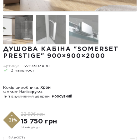
ДУШОВА КАБІНА "SOMERSET
PRESTIGE" 900×900×2000
Артикул -
SVEX503А90
В наявності
Колір виробника:
Хром
Форма:
Напівкругла
Тип відчинення дверей:
Розсувний
22 696 грн
*
15 750 грн
-31%
*-Акція діє до
Кількість