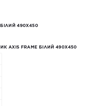
Від 25 м² і більше — безкошто
Примітка:
• Відвантаження здійснюється виклю
замовлення не обробляються та не
БІЛИЙ 490X450
К AXIS FRAME БІЛИЙ 490X450