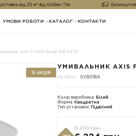
ка від 25 м² від Golden Tile
Безкоштовна до
УМОВИ РОБОТИ
КАТАЛОГ
КОНТАКТИ
вальник Axis Frame білий 490x450
УМИВАЛЬНИК AXIS 
АКЦІЯ
Артикул -
SVB018A
Колір виробника:
Білий
Форма:
Квадратна
Тип установки:
Підвісний
8 299 грн
*
-25%