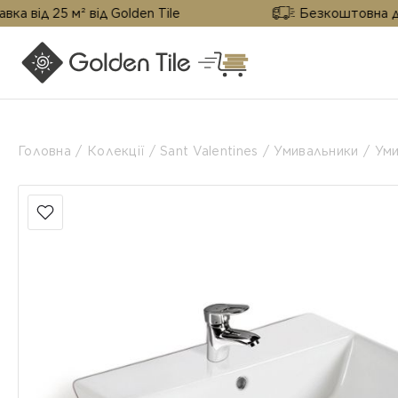
від 25 м² від Golden Tile
Безкоштовна достав
Головна
Колекції
Sant Valentines
Умивальники
Уми