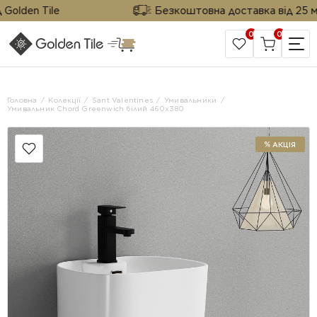
olden Tile
Безкоштовна доставка від 25 м² в
0
0
САЙТ КОМПАНІЇ
Головна
Колекції
Sant Valentines
Умивальники
Умивальник Chord Greenwich білий 460x380