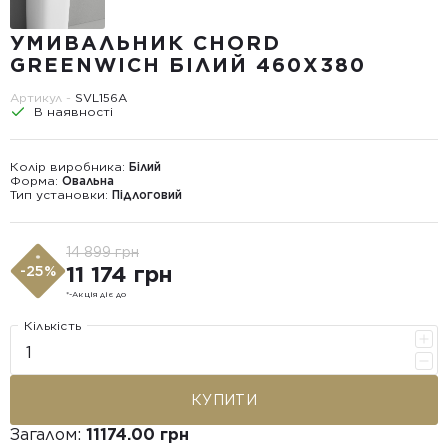
УМИВАЛЬНИК CHORD
GREENWICH БІЛИЙ 460X380
Артикул -
SVL156A
В наявності
Колір виробника:
Білий
Форма:
Овальна
Тип установки:
Підлоговий
14 899 грн
*
11 174 грн
-25%
*-Акція діє до
Кількість
КУПИТИ
Загалом:
11174.00 грн