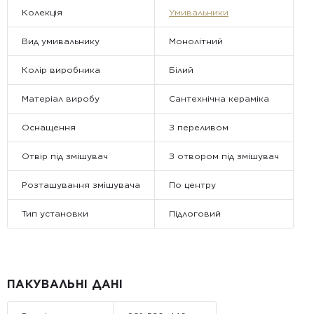
Колекція
Умивальники
Вид умивальнику
Монолітний
Колір виробника
Білий
Матеріал виробу
Сантехнічна кераміка
Оснащення
З переливом
Отвір під змішувач
З отвором під змішувач
Розташування змішувача
По центру
Тип установки
Підлоговий
ПАКУВАЛЬНІ ДАНІ