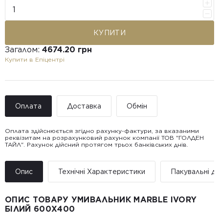
КУПИТИ
Загалом:
4674.20 грн
Купити в Епіцентрі
Оплата
Доставка
Обмін
Оплата здійснюється згідно рахунку-фактури, за вказаними
реквізитам на розрахунковий рахунок компанії ТОВ "ГОЛДЕН
ТАЙЛ". Рахунок дійсний протягом трьох банківських днів.
Доставка ТОВ "ГОЛДЕН
Покупець має право звернутися з питанням повернення або
ТАЙЛ"
обміну пошкодженої плитки протягом 14 днів з моменту
• Адресна доставка за адресою вказаною при замовленні
отримання товару, виключно за умови, що Товар доставлявся
Опис
Технічні Характеристики
Пакувальні да
товару.
силами Продавця чи залученого ним перевізника/кур’єра.
• Поштомати та відділення «Нової
Пошт
ОПИС ТОВАРУ УМИВАЛЬНИК MARBLE IVORY
Вартість доставки:
БІЛИЙ 600X400
До 5 м² — доставка за рахунок покупця.
Від 5 до 25 м² — фіксована вартість доставки 1000 грн по