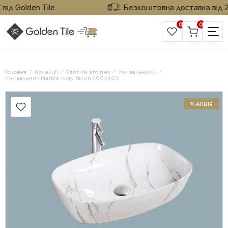
ід Golden Tile
Безкоштовна доставка від 25 
0
0
САЙТ КОМПАНІЇ
Головна
Колекції
Sant Valentines
Умивальники
Умивальник Marble Ivory білий 600x400