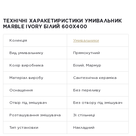
всій Україні
Від 25 м² і більше — безкоштовна доставка за рахунок
компанії Golden Tile.
Примітка:
ТЕХНІЧНІ ХАРАКЕТИРИСТИКИ УМИВАЛЬНИК
• Відвантаження здійснюється виключно у робочі дні. У суботу,
MARBLE IVORY БІЛИЙ 600X400
неділю та святкові дні замовлення не обробляються та не
відправляються.
Колекція
Умивальники
Вид умивальнику
Прямокутний
Колір виробника
Білий, Мармур
Матеріал виробу
Сантехнічна кераміка
Оснащення
Без переливу
Отвір під змішувач
Без отвору під змішувач
Розташування змішувача
Зі стільниці
Тип установки
Накладний