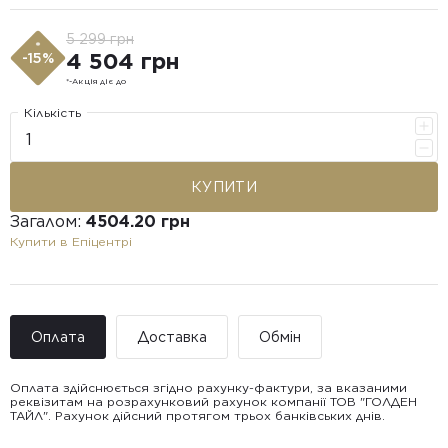
5 299 грн
*
4 504 грн
-15%
*-Акція діє до
Кількість
КУПИТИ
Загалом:
4504.20 грн
Купити в Епіцентрі
Оплата
Доставка
Обмін
Оплата здійснюється згідно рахунку-фактури, за вказаними
реквізитам на розрахунковий рахунок компанії ТОВ "ГОЛДЕН
ТАЙЛ". Рахунок дійсний протягом трьох банківських днів.
Доставка ТОВ "ГОЛДЕН
Покупець має право звернутися з питанням повернення або
ТАЙЛ"
обміну пошкодженої плитки протягом 14 днів з моменту