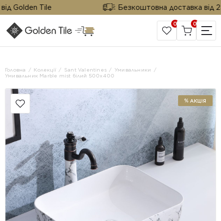
д Golden Tile
Безкоштовна доставка від 25 м
0
0
САЙТ КОМПАНІЇ
Головна
Колекції
Sant Valentines
Умивальники
Умивальник Marble mist білий 500x400