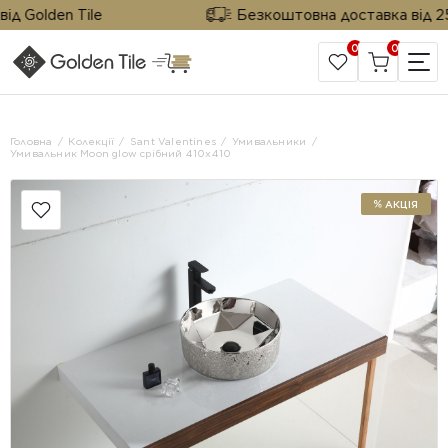
д Golden Tile
Безкоштовна доставка від 25 м
0
0
САЙТ КОМПАНІЇ
Головна
Колекції
Sant Valentines
Умивальники
Умивальник Moon glow срібний 410x410