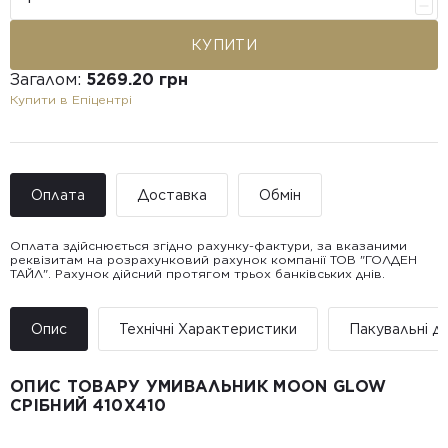
КУПИТИ
Загалом:
5269.20 грн
Купити в Епіцентрі
Оплата
Доставка
Обмін
Оплата здійснюється згідно рахунку-фактури, за вказаними
реквізитам на розрахунковий рахунок компанії ТОВ "ГОЛДЕН
ТАЙЛ". Рахунок дійсний протягом трьох банківських днів.
Доставка ТОВ "ГОЛДЕН
Покупець має право звернутися з питанням повернення або
ТАЙЛ"
обміну пошкодженої плитки протягом 14 днів з моменту
• Адресна доставка за адресою вказаною при замовленні
отримання товару, виключно за умови, що Товар доставлявся
Опис
Технічні Характеристики
Пакувальні да
товару.
силами Продавця чи залученого ним перевізника/кур’єра.
• Поштомати та відділення «Нової
Пошт
ОПИС ТОВАРУ УМИВАЛЬНИК MOON GLOW
Вартість доставки:
СРІБНИЙ 410X410
До 5 м² — доставка за рахунок покупця.
Від 5 до 25 м² — фіксована вартість доставки 1000 грн по
всій Україні