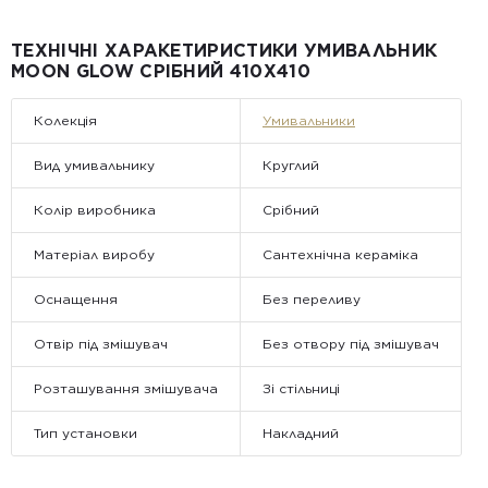
Від 25 м² і більше — безкоштовна доставка за рахунок
компанії Golden Tile.
Примітка:
ТЕХНІЧНІ ХАРАКЕТИРИСТИКИ УМИВАЛЬНИК
• Відвантаження здійснюється виключно у робочі дні. У суботу,
MOON GLOW СРІБНИЙ 410X410
неділю та святкові дні замовлення не обробляються та не
відправляються.
Колекція
Умивальники
Вид умивальнику
Круглий
Колір виробника
Срібний
Матеріал виробу
Сантехнічна кераміка
Оснащення
Без переливу
Отвір під змішувач
Без отвору під змішувач
Розташування змішувача
Зі стільниці
Тип установки
Накладний