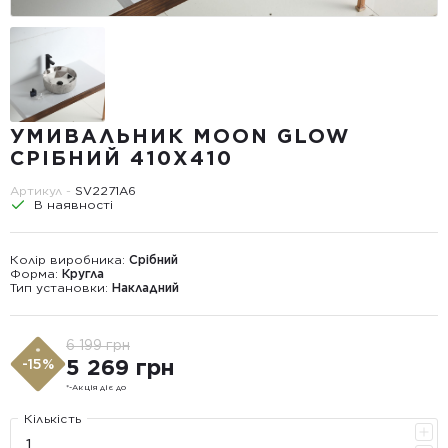
УМИВАЛЬНИК MOON GLOW
СРІБНИЙ 410X410
Артикул -
SV2271A6
В наявності
Колір виробника:
Срібний
Форма:
Кругла
Тип установки:
Накладний
6 199 грн
*
5 269 грн
-15%
*-Акція діє до
Кількість