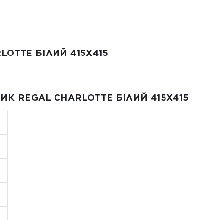
Від 25 м² і більше — безкошто
Примітка:
• Відвантаження здійснюється виклю
замовлення не обробляються та не
OTTE БІЛИЙ 415X415
К REGAL CHARLOTTE БІЛИЙ 415X415