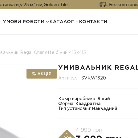
 від 25 м² від Golden Tile
Безкоштовна дост
УМОВИ РОБОТИ
КАТАЛОГ
КОНТАКТИ
вальник Regal Charlotte білий 415x415
УМИВАЛЬНИК REGAL
АКЦІЯ
Артикул -
SVKW1620
Колір виробника:
Білий
Форма:
Квадратна
Тип установки:
Накладний
4 999 грн
*
-20%