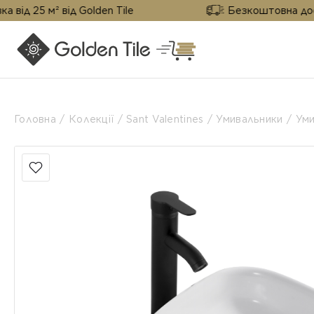
д 25 м² від Golden Tile
Безкоштовна доставка
Головна
Колекції
Sant Valentines
Умивальники
Уми