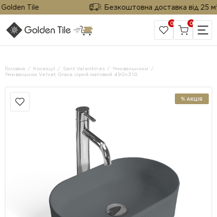
olden Tile
Безкоштовна доставка від 25 м² в
0
0
САЙТ КОМПАНІЇ
Головна
Колекції
Sant Valentines
Умивальники
Умивальник Velvet Grace сірий матовий 490x310