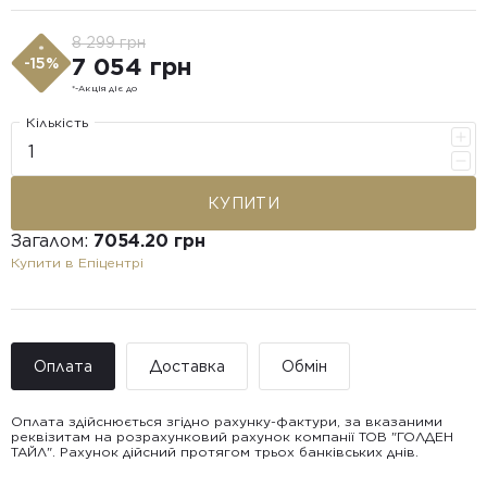
8 299 грн
*
7 054 грн
-15%
*-Акція діє до
Кількість
КУПИТИ
Загалом:
7054.20 грн
Купити в Епіцентрі
Оплата
Доставка
Обмін
Оплата здійснюється згідно рахунку-фактури, за вказаними
реквізитам на розрахунковий рахунок компанії ТОВ "ГОЛДЕН
ТАЙЛ". Рахунок дійсний протягом трьох банківських днів.
Доставка ТОВ "ГОЛДЕН
Покупець має право звернутися з питанням повернення або
ТАЙЛ"
обміну пошкодженої плитки протягом 14 днів з моменту