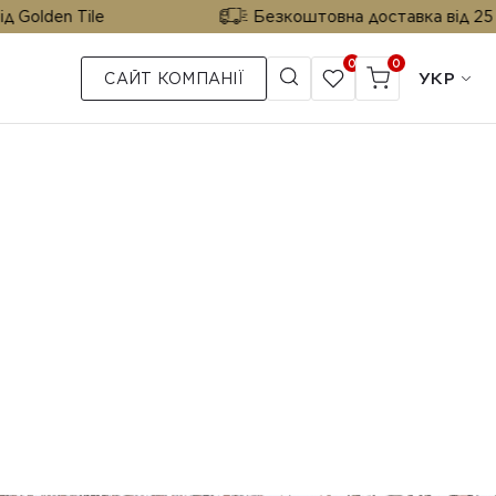
Tile
Безкоштовна доставка від 25 м² від Gol
0
0
УКР
САЙТ КОМПАНІЇ