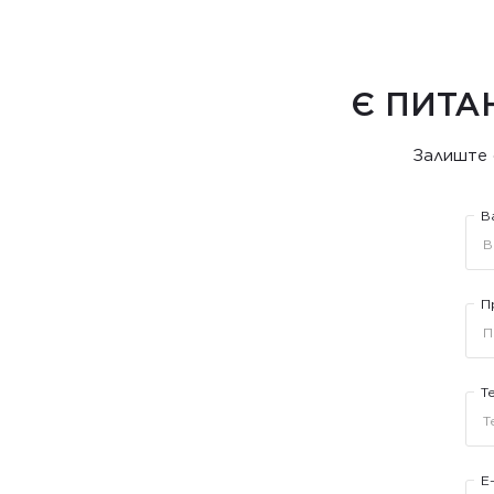
Є ПИТА
Залиште 
В
П
Т
E