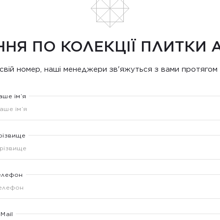
ННЯ ПО КОЛЕКЦІЇ ПЛИТКИ 
свій номер, наші менеджери зв'яжуться з вами протягом 
аше ім’я
різвище
елефон
-Mail