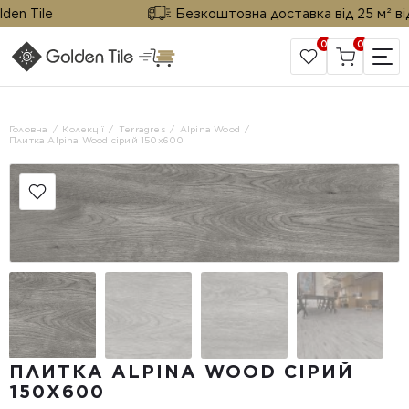
 Tile
Безкоштовна доставка від 25 м² від Go
0
0
САЙТ КОМПАНІЇ
Головна
Колекції
Terragres
Alpina Wood
Плитка Alpina Wood сірий 150х600
ПЛИТКА ALPINA WOOD СІРИЙ
150Х600