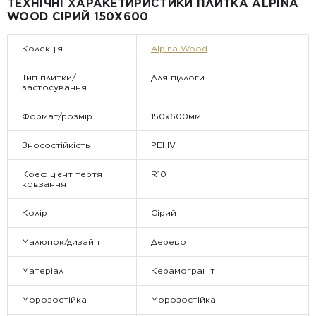
ТЕХНІЧНІ ХАРАКЕТИРИСТИКИ ПЛИТКА ALPINA
• Відвантаження здійснюється виключно у робочі дні. У суботу,
WOOD СІРИЙ 150Х600
неділю та святкові дні замовлення не обробляються та не
відправляються.
Колекція
Alpina Wood
Тип плитки/
Для підлоги
застосування
Формат/розмір
150x600мм
Зносостійкість
PEI IV
Коефіцієнт тертя
R10
ковзання
Колір
Сірий
Малюнок/дизайн
Дерево
Матеріал
Керамограніт
Морозостійка
Морозостійка