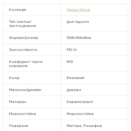
відправляються.
Колекція
Alpina Wood
Тип плитки/
Для підлоги
застосування
Формат/розмір
1198х198x8мм
Зносостійкість
PEI IV
Коефіцієнт тертя
R10
ковзання
Колір
Бежевий
Малюнок/дизайн
Дерево
Матеріал
Керамограніт
Морозостійка
Морозостійка
Поверхня
Матова, Рельєфна