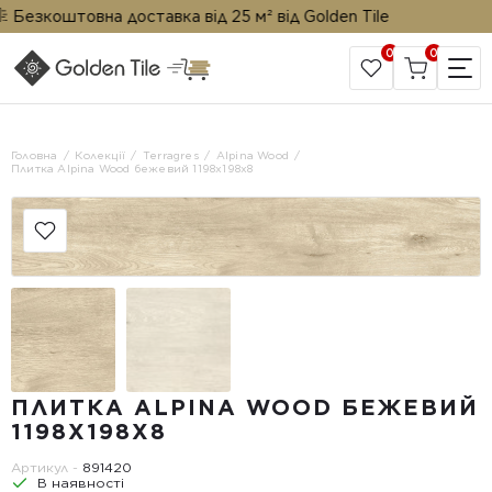
езкоштовна доставка від 25 м² від Golden Tile
0
0
САЙТ КОМПАНІЇ
Головна
Колекції
Terragres
Alpina Wood
Плитка Alpina Wood бежевий 1198х198x8
ПЛИТКА ALPINA WOOD БЕЖЕВИЙ
1198Х198X8
Артикул -
891420
В наявності