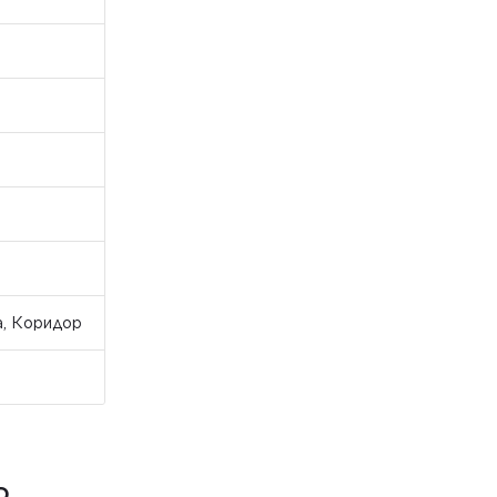
а, Коридор
D