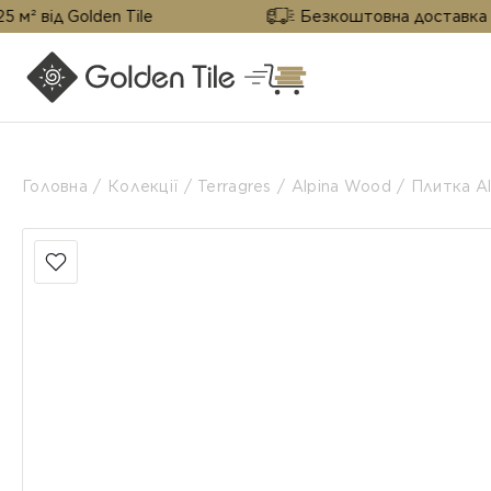
olden Tile
Безкоштовна доставка від 25 м² в
Головна
Колекції
Terragres
Alpina Wood
Плитка Al