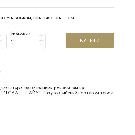
но упаковкам, ціна вказана за м²
Упаковки
КУПИТИ
н
у-фактури, за вказаними реквізитам на
ОВ "ГОЛДЕН ТАЙЛ". Рахунок дійсний протягом трьох
В "ГОЛДЕН ТАЙЛ"
питанням повернення або обміну пошкодженої
азаною при замовленні
 отримання товару, виключно за умови, що Товар
ру.
лученого ним перевізника/кур’єра.
шти