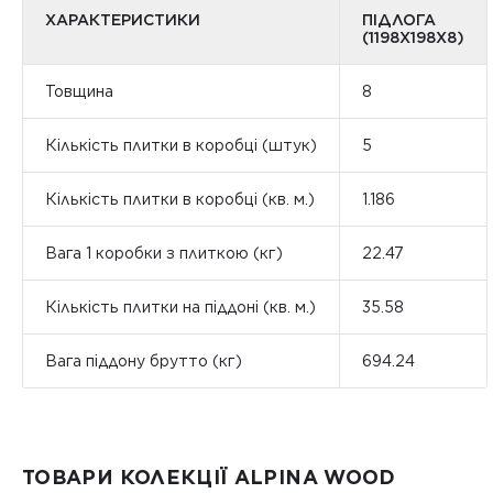
ХАРАКТЕРИСТИКИ
ПІДЛОГА
(1198Х198Х8)
Товщина
8
Кількість плитки в коробці (штук)
5
Кількість плитки в коробці (кв. м.)
1.186
Вага 1 коробки з плиткою (кг)
22.47
Кількість плитки на піддоні (кв. м.)
35.58
Вага піддону брутто (кг)
694.24
ТОВАРИ КОЛЕКЦІЇ ALPINA WOOD