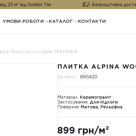
ід Golden Tile
Безкоштовна доставка від 25 
УМОВИ РОБОТИ
КАТАЛОГ
КОНТАКТИ
pina Wood світло-сірий 1198х198x8
ПЛИТКА ALPINA WOO
Артикул -
89G420
Матеріал:
Керамограніт
Застосування:
Для підлоги
Поверхня:
Матова, Рельєфна
899 грн/м²