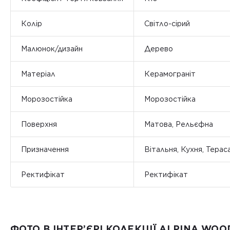
Колір
Світло-сірий
Малюнок/дизайн
Дерево
Матеріал
Керамограніт
Морозостійка
Морозостійка
Поверхня
Матова, Рельєфна
Призначення
Вітальня, Кухня, Терас
Ректифікат
Ректифікат
ФОТО В ІНТЕР’ЄРІ КОЛЕКЦІЇ ALPINA WOO