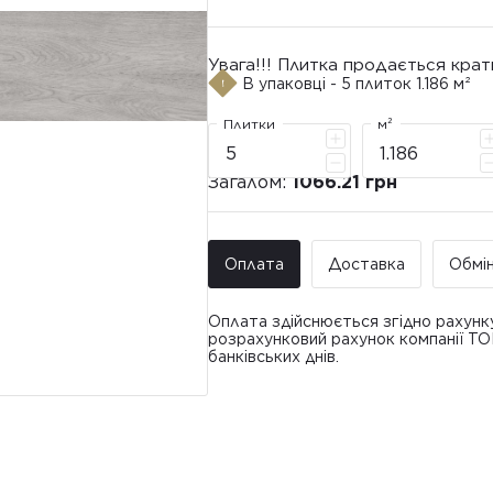
Увага!!! Плитка продається крат
В упаковці - 5 плиток 1.186 м²
Плитки
м²
Загалом:
1066.21 грн
Оплата
Доставка
Обмі
Оплата здійснюється згідно рахунк
розрахунковий рахунок компанії Т
банківських днів.
Доставка ТО
Покупець має право звернутися з 
• Адресна доставка за адресою вк
плитки протягом 14 днів з моменту
това
доставлявся силами Продавця чи за
• Поштомати та відділення «Нової
По
Вартість доставки: