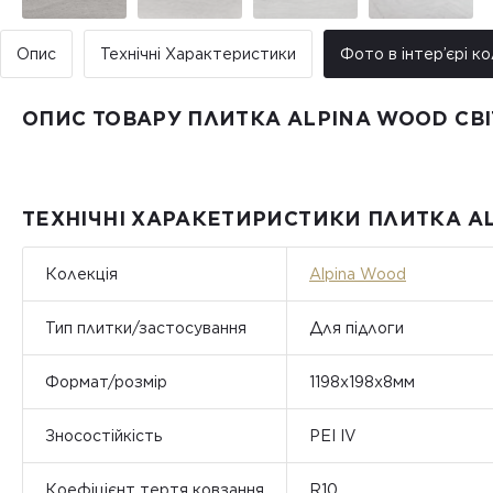
Опис
Технічні Характеристики
Фото в інтер’єрі ко
ОПИС ТОВАРУ ПЛИТКА ALPINA WOOD СВІТ
ТЕХНІЧНІ ХАРАКЕТИРИСТИКИ ПЛИТКА ALP
Колекція
Alpina Wood
Тип плитки/застосування
Для підлоги
Формат/розмір
1198х198x8мм
Зносостійкість
PEI IV
Коефіцієнт тертя ковзання
R10