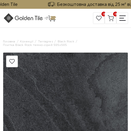
 Tile
Безкоштовна доставка від 25 м² від Go
0
0
САЙТ КОМПАНІЇ
Головна
Колекції
Terragres
Black Rock
Плитка Black Rock темно-сірий 595х595