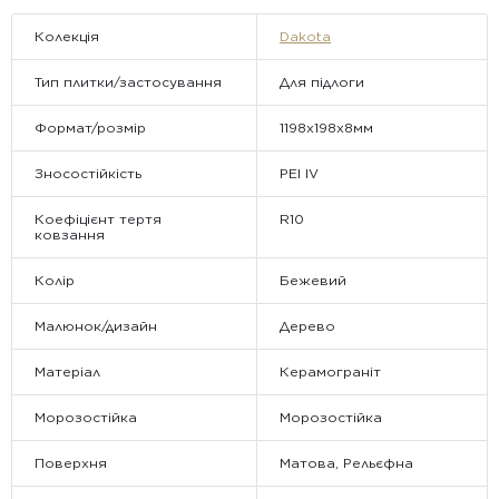
відправляються.
Колекція
Dakota
Тип плитки/застосування
Для підлоги
Формат/розмір
1198х198x8мм
Зносостійкість
PEI IV
Коефіцієнт тертя
R10
ковзання
Колір
Бежевий
Малюнок/дизайн
Дерево
Матеріал
Керамограніт
Морозостійка
Морозостійка
Поверхня
Матова, Рельєфна