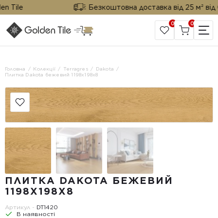
Tile
Безкоштовна доставка від 25 м² від Gol
0
0
САЙТ КОМПАНІЇ
Головна
Колекції
Terragres
Dakota
Плитка Dakota бежевий 1198x198x8
ПЛИТКА DAKOTA БЕЖЕВИЙ
1198X198X8
Артикул -
DT1420
В наявності