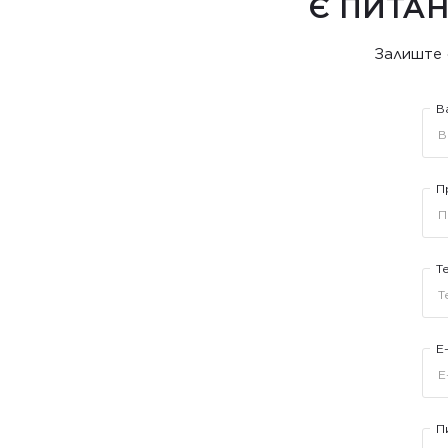
Є ПИТАН
Залиште 
В
П
Т
E
П