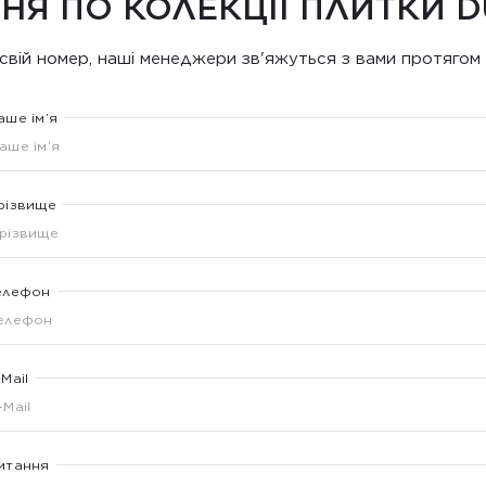
НЯ ПО КОЛЕКЦІЇ ПЛИТКИ 
свій номер, наші менеджери зв'яжуться з вами протягом 
аше ім’я
різвище
елефон
-Mail
итання