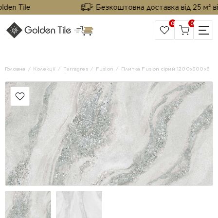
n Tile
Безкоштовна доставка від 25 м² від G
0
0
САЙТ КОМПАНІЇ
Головна
Колекції
Terragres
Fusion
Плитка Fusion сірий 1200х600x8