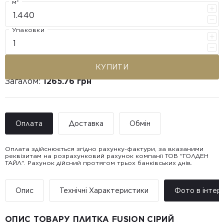
м²
Упаковки
КУПИТИ
Загалом:
1265.76 грн
Оплата
Доставка
Обмін
Оплата здійснюється згідно рахунку-фактури, за вказаними
реквізитам на розрахунковий рахунок компанії ТОВ "ГОЛДЕН
ТАЙЛ". Рахунок дійсний протягом трьох банківських днів.
Доставка ТОВ "ГОЛДЕН
Покупець має право звернутися з питанням повернення або
ТАЙЛ"
обміну пошкодженої плитки протягом 14 днів з моменту
• Адресна доставка за адресою вказаною при замовленні
отримання товару, виключно за умови, що Товар доставлявся
Опис
Технічні Характеристики
Фото в інтер’
товару.
силами Продавця чи залученого ним перевізника/кур’єра.
• Поштомати та відділення «Нової
Пошт
ОПИС ТОВАРУ ПЛИТКА FUSION СІРИЙ
Вартість доставки: