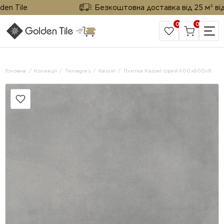
 Tile
Безкоштовна доставка від 25 м² від Go
0
0
САЙТ КОМПАНІЇ
Головна
Колекції
Terragres
Kassel
Плитка Kassel сірий 600x600x8