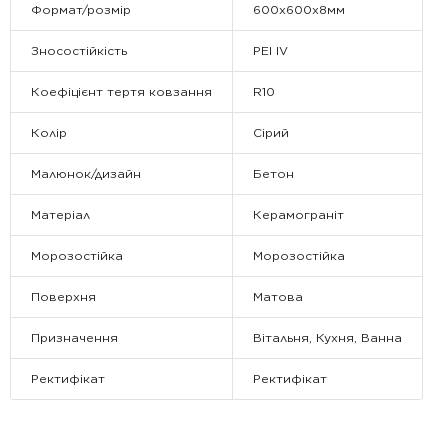
Формат/розмір
600х600х8мм
Зносостійкість
PEI IV
Коефіцієнт тертя ковзання
R10
Колір
Сірий
Малюнок/дизайн
Бетон
Матеріал
Керамограніт
Морозостійка
Морозостійка
Поверхня
Матова
Призначення
Вітальня, Кухня, Ванна
Ректифікат
Ректифікат