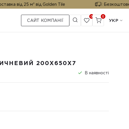
25 м² від Golden Tile
Безкоштовна доставка 
0
0
УКР
САЙТ КОМПАНІЇ
ИЧНЕВИЙ 200X650X7
В наявності