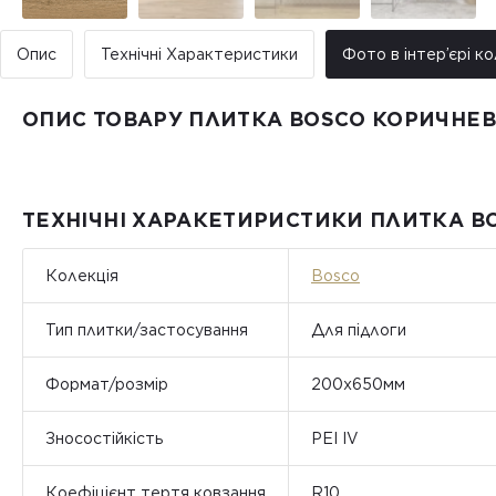
Опис
Технічні Характеристики
Фото в інтер’єрі ко
ОПИС ТОВАРУ ПЛИТКА BOSCO КОРИЧНЕВ
ТЕХНІЧНІ ХАРАКЕТИРИСТИКИ ПЛИТКА B
Колекція
Bosco
Тип плитки/застосування
Для підлоги
Формат/розмір
200х650мм
Зносостійкість
PEI IV
Коефіцієнт тертя ковзання
R10