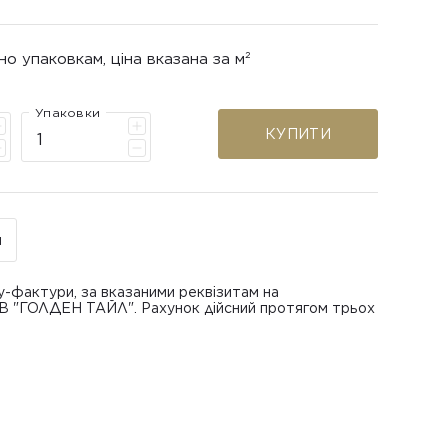
но упаковкам, ціна вказана за м²
Упаковки
КУПИТИ
н
у-фактури, за вказаними реквізитам на
ОВ "ГОЛДЕН ТАЙЛ". Рахунок дійсний протягом трьох
В "ГОЛДЕН ТАЙЛ"
питанням повернення або обміну пошкодженої
азаною при замовленні
 отримання товару, виключно за умови, що Товар
ру.
лученого ним перевізника/кур’єра.
шти