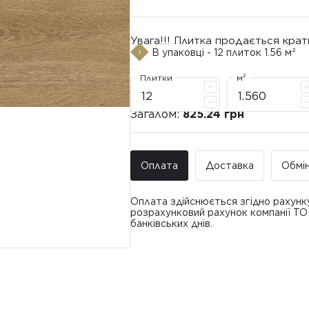
Увага!!! Плитка продається крат
В упаковці - 12 плиток 1.56 м²
Плитки
м²
Загалом:
825.24 грн
Оплата
Доставка
Обмі
Оплата здійснюється згідно рахунк
розрахунковий рахунок компанії Т
банківських днів.
Доставка ТО
Покупець має право звернутися з 
• Адресна доставка за адресою вк
плитки протягом 14 днів з моменту
това
доставлявся силами Продавця чи за
• Поштомати та відділення «Нової
По
Вартість доставки: