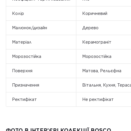
Колір
Коричневий
Малюнок/дизайн
Дерево
Матеріал
Керамограніт
Морозостійка
Морозостійка
Поверхня
Матова, Рельєфна
Призначення
Вітальня, Кухня, Терас
Ректифікат
Не ректифікат
ФОТО В ІНТЕР’ЄРІ КОЛЕКЦІЇ BOSCO