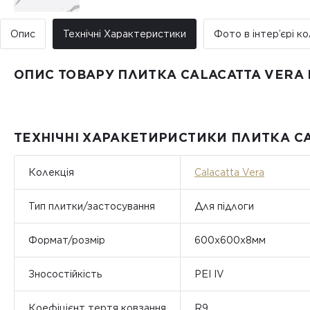
Опис
Технічні Характеристики
Фото в інтер’єрі ко
ОПИС ТОВАРУ ПЛИТКА CALACATTA VERA 
ТЕХНІЧНІ ХАРАКЕТИРИСТИКИ ПЛИТКА CA
Колекція
Calacatta Vera
Тип плитки/застосування
Для підлоги
Формат/розмір
600х600х8мм
Зносостійкість
PEI IV
Коефіцієнт тертя ковзання
R9