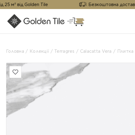
ід Golden Tile
Безкоштовна доставка від 25 
Головна
Колекції
Terragres
Calacatta Vera
Плитка 