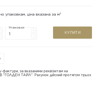
но упаковкам, ціна вказана за м²
Упаковки
КУПИТИ
н
у-фактури, за вказаними реквізитам на
ОВ "ГОЛДЕН ТАЙЛ". Рахунок дійсний протягом трьох
В "ГОЛДЕН ТАЙЛ"
питанням повернення або обміну пошкодженої
азаною при замовленні
 отримання товару, виключно за умови, що Товар
ру.
лученого ним перевізника/кур’єра.
шти