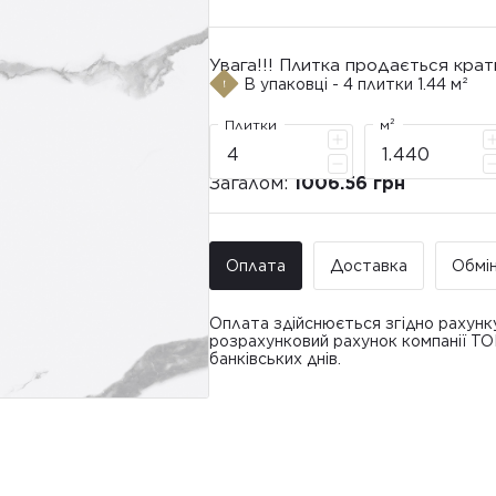
Увага!!! Плитка продається крат
В упаковці - 4 плитки 1.44 м²
Плитки
м²
Загалом:
1006.56 грн
Оплата
Доставка
Обмі
Оплата здійснюється згідно рахунк
розрахунковий рахунок компанії Т
банківських днів.
Доставка ТО
Покупець має право звернутися з 
• Адресна доставка за адресою вк
плитки протягом 14 днів з моменту
това
доставлявся силами Продавця чи за
• Поштомати та відділення «Нової
По
Вартість доставки: