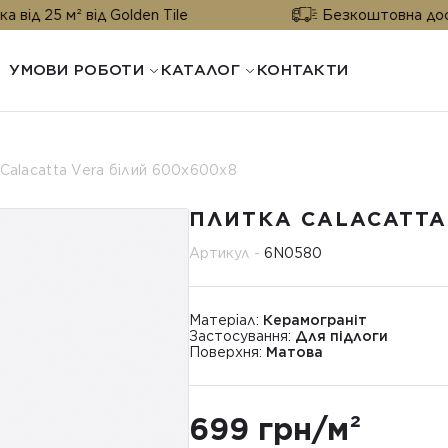
м² від Golden Tile
Безкоштовна доставка від 
УМОВИ РОБОТИ
КАТАЛОГ
КОНТАКТИ
Calacatta Vera білий 600х600х8
ПЛИТКА CALACATTA
Артикул -
6N0580
Матеріал:
Керамограніт
Застосування:
Для підлоги
Поверхня:
Матова
699 грн/м²