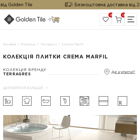
д Golden Tile
Безкоштовна доставка від 25 м
0
0
САЙТ КОМПАНІЇ
Головна
Колекції
Terragres
Crema Marfil
КОЛЕКЦІЯ ПЛИТКИ CREMA MARFIL
КОЛЕКЦІЯ БРЕНДУ
Де купити?
TERRAGRES
ДІЗНАТИСЯ БІЛЬШЕ