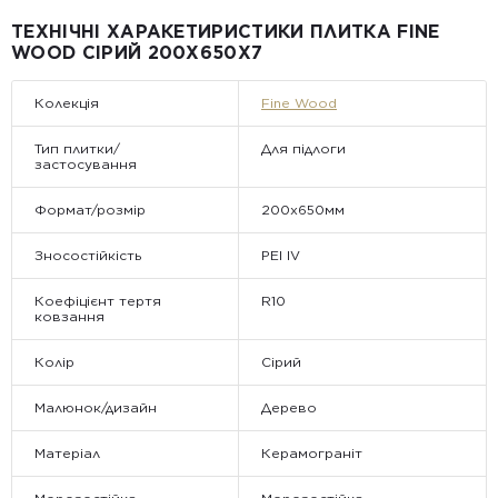
Примітка:
ТЕХНІЧНІ ХАРАКЕТИРИСТИКИ ПЛИТКА FINE
• Відвантаження здійснюється виключно у робочі дні. У суботу,
WOOD СІРИЙ 200X650X7
неділю та святкові дні замовлення не обробляються та не
відправляються.
Колекція
Fine Wood
Тип плитки/
Для підлоги
застосування
Формат/розмір
200х650мм
Зносостійкість
PEI IV
Коефіцієнт тертя
R10
ковзання
Колір
Сірий
Малюнок/дизайн
Дерево
Матеріал
Керамограніт