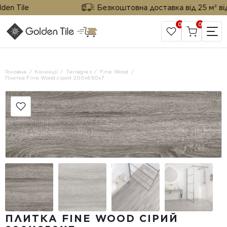
 Tile
Безкоштовна доставка від 25 м² від Go
0
0
САЙТ КОМПАНІЇ
Головна
Колекції
Terragres
Fine Wood
Плитка Fine Wood сірий 200x650x7
ПЛИТКА FINE WOOD СІРИЙ