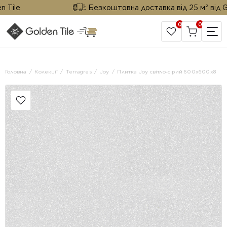
ile
Безкоштовна доставка від 25 м² від Gold
0
0
САЙТ КОМПАНІЇ
Головна
Колекції
Terragres
Joy
Плитка Joy світло-сірий 600x600x8