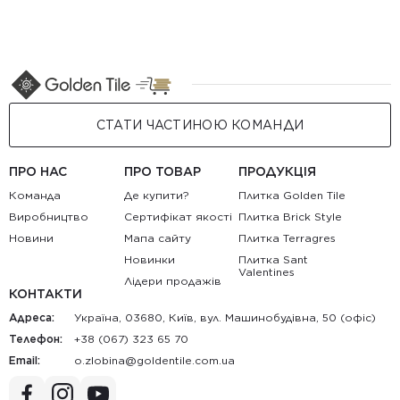
СТАТИ ЧАСТИНОЮ КОМАНДИ
ПРО НАС
ПРО ТОВАР
ПРОДУКЦІЯ
Команда
Де купити?
Плитка Golden Tile
Виробництво
Сертифікат якості
Плитка Brick Style
Новини
Мапа сайту
Плитка Terragres
Новинки
Плитка Sant
Valentines
Лідери продажів
КОНТАКТИ
Адреса:
Україна, 03680, Київ, вул. Машинобудівна, 50 (офіс)
Телефон:
+38 (067) 323 65 70
Email:
au.moc.elitnedlog@anibolz.o