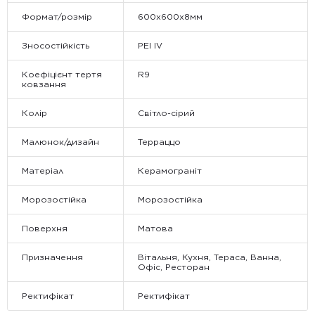
Формат/розмір
600х600х8мм
Зносостійкість
PEI IV
Коефіцієнт тертя
R9
ковзання
Колір
Світло-сірий
Малюнок/дизайн
Терраццо
Матеріал
Керамограніт
Морозостійка
Морозостійка
Поверхня
Матова
Призначення
Вітальня, Кухня, Тераса, Ванна,
Офіс, Ресторан
Ректифікат
Ректифікат