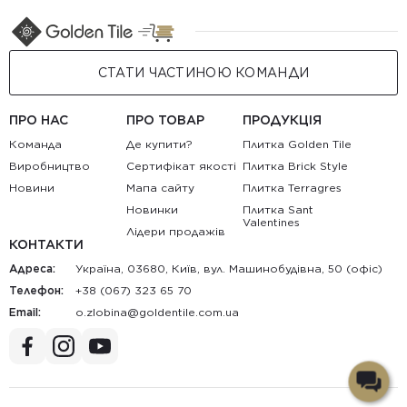
СТАТИ ЧАСТИНОЮ КОМАНДИ
ПРО НАС
ПРО ТОВАР
ПРОДУКЦІЯ
Команда
Де купити?
Плитка Golden Tile
Виробництво
Сертифікат якості
Плитка Brick Style
Новини
Мапа сайту
Плитка Terragres
Новинки
Плитка Sant
Valentines
Лідери продажів
КОНТАКТИ
Адреса:
Україна, 03680, Київ, вул. Машинобудівна, 50 (офіс)
Телефон:
+38 (067) 323 65 70
Email:
au.moc.elitnedlog@anibolz.o