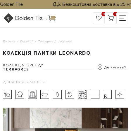
den Tile
Безкоштовна доставка від 25 м² від
0
0
САЙТ КОМПАНІЇ
Головна
Колекції
Terragres
Leonardo
КОЛЕКЦІЯ ПЛИТКИ LEONARDO
КОЛЕКЦІЯ БРЕНДУ
Де купити?
TERRAGRES
ДІЗНАТИСЯ БІЛЬШЕ