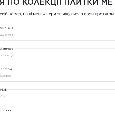
Я ПО КОЛЕКЦІЇ ПЛИТКИ ME
свій номер, наші менеджери зв'яжуться з вами протягом 
аше ім’я
різвище
елефон
-Mail
итання