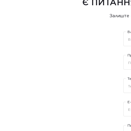
Є ПИТАНН
Залиште 
В
П
Т
E
П