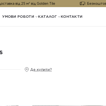
від 25 м² від Golden Tile
Безкоштовна доста
УМОВИ РОБОТИ
КАТАЛОГ
КОНТАКТИ
S
Де купити?