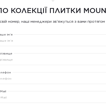
ПО КОЛЕКЦІЇ ПЛИТКИ MOUN
свій номер, наші менеджери зв'яжуться з вами протягом 
аше ім’я
різвище
елефон
-Mail