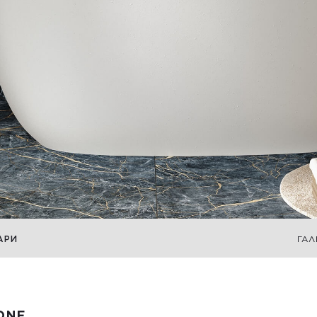
АРИ
ГАЛ
ONE