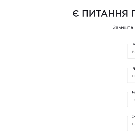
Є ПИТАННЯ 
Залиште 
В
П
Т
E