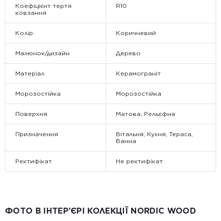
Коефіцієнт тертя
R10
ковзання
Колір
Коричневий
Малюнок/дизайн
Дерево
Матеріал
Керамограніт
Морозостійка
Морозостійка
Поверхня
Матова, Рельєфна
Призначення
Вітальня, Кухня, Тераса,
Ванна
Ректифікат
Не ректифікат
ФОТО В ІНТЕР’ЄРІ КОЛЕКЦІЇ NORDIC WOOD