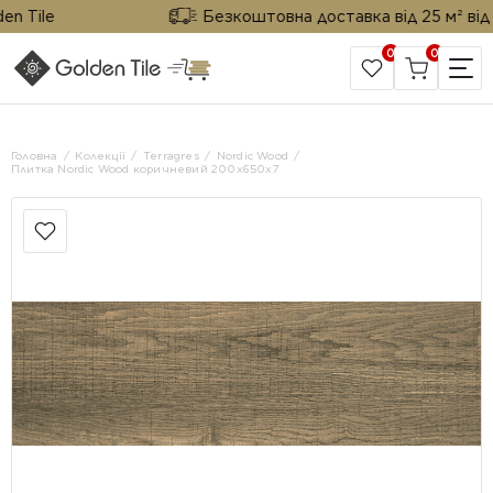
Tile
Безкоштовна доставка від 25 м² від Gol
0
0
САЙТ КОМПАНІЇ
Головна
Колекції
Terragres
Nordic Wood
Плитка Nordic Wood коричневий 200x650x7