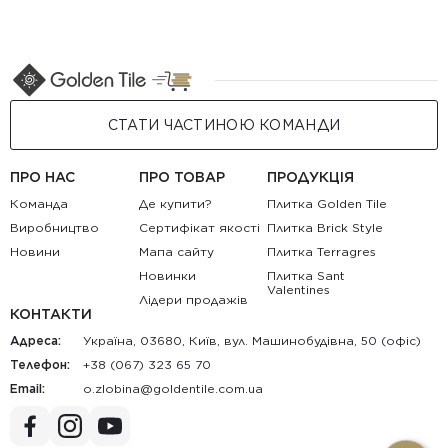
СТАТИ ЧАСТИНОЮ КОМАНДИ
ПРО НАС
ПРО ТОВАР
ПРОДУКЦІЯ
Команда
Де купити?
Плитка Golden Tile
Виробництво
Сертифікат якості
Плитка Brick Style
Новини
Мапа сайту
Плитка Terragres
Новинки
Плитка Sant
Valentines
Лідери продажів
КОНТАКТИ
Адреса:
Україна, 03680, Київ, вул. Машинобудівна, 50 (офіс)
Телефон:
+38 (067) 323 65 70
Email:
au.moc.elitnedlog@anibolz.o