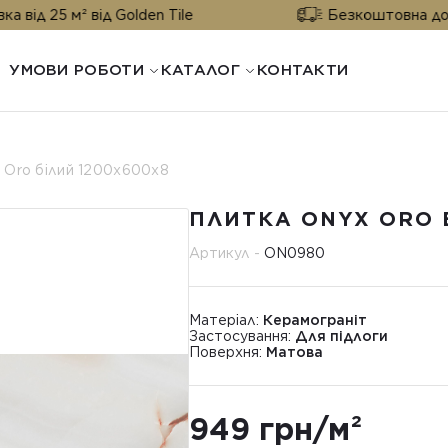
м² від Golden Tile
Безкоштовна доставка від
УМОВИ РОБОТИ
КАТАЛОГ
КОНТАКТИ
 Oro білий 1200х600х8
ПЛИТКА ONYX ORO 
Артикул -
ON0980
Матеріал:
Керамограніт
Застосування:
Для підлоги
Поверхня:
Матова
949 грн/м²