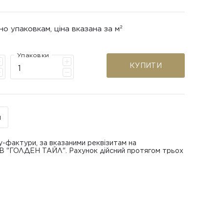
но упаковкам, ціна вказана за м²
Упаковки
КУПИТИ
н
у-фактури, за вказаними реквізитам на
ОВ "ГОЛДЕН ТАЙЛ". Рахунок дійсний протягом трьох
В "ГОЛДЕН ТАЙЛ"
питанням повернення або обміну пошкодженої
азаною при замовленні
 отримання товару, виключно за умови, що Товар
ру.
лученого ним перевізника/кур’єра.
шти