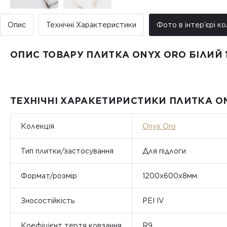
Опис
Технічні Характеристики
Фото в інтер’єрі ко
ОПИС ТОВАРУ ПЛИТКА ONYX ORO БІЛИЙ 
ТЕХНІЧНІ ХАРАКЕТИРИСТИКИ ПЛИТКА ON
Колекція
Onyx Oro
Тип плитки/застосування
Для підлоги
Формат/розмір
1200х600х8мм
Зносостійкість
PEI IV
Коефіцієнт тертя ковзання
R9