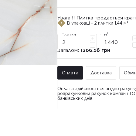
Увага!!! Плитка продається крат
В упаковці - 2 плитки 1.44 м²
Плитки
м²
Загалом:
1366.56 грн
Оплата
Доставка
Обмі
Оплата здійснюється згідно рахунк
розрахунковий рахунок компанії Т
банківських днів.
Доставка ТО
Покупець має право звернутися з 
• Адресна доставка за адресою вк
плитки протягом 14 днів з моменту
това
доставлявся силами Продавця чи за
• Поштомати та відділення «Нової
По
Вартість доставки: