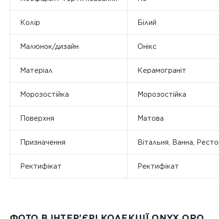
Колір
Білий
Малюнок/дизайн
Онікс
Матеріал
Керамограніт
Морозостійка
Морозостійка
Поверхня
Матова
Призначення
Вітальня, Ванна, Рест
Ректифікат
Ректифікат
ФОТО В ІНТЕР’ЄРІ КОЛЕКЦІЇ ONYX ORO