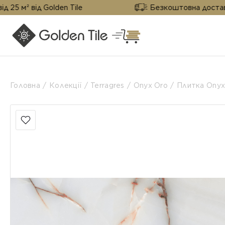
ід Golden Tile
Безкоштовна доставка від 25 
Головна
Колекції
Terragres
Onyx Oro
Плитка Onyx