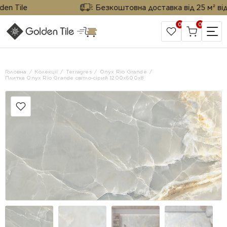
 Tile
Безкоштовна доставка від 25 м² від Gol
0
0
САЙТ КОМПАНІЇ
Головна
Колекції
Terragres
Onyx Rio Grande
Плитка Onyx Rio Grande світло-сірий 1200x600x8