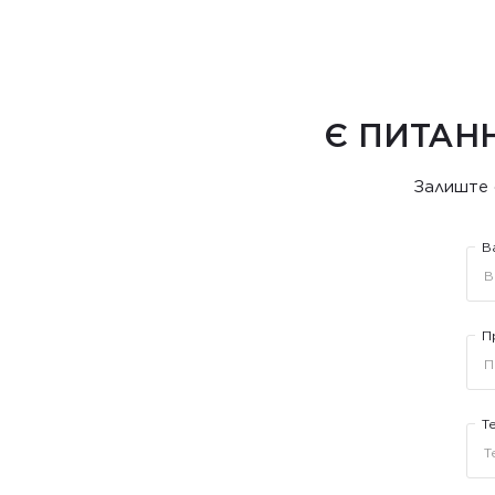
Є ПИТАН
Залиште 
В
П
Т