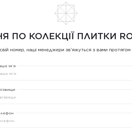
НЯ ПО КОЛЕКЦІЇ ПЛИТКИ R
свій номер, наші менеджери зв'яжуться з вами протягом 
аше ім’я
різвище
елефон