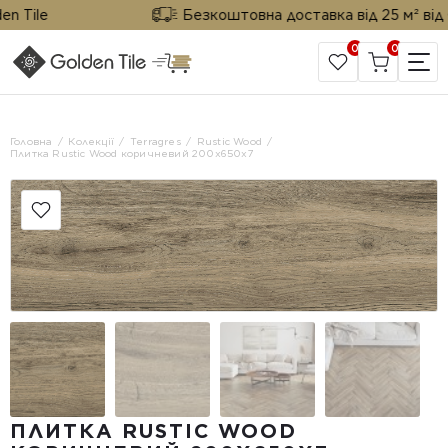
Tile
Безкоштовна доставка від 25 м² від Gol
0
0
САЙТ КОМПАНІЇ
Головна
Колекції
Terragres
Rustic Wood
Плитка Rustic Wood коричневий 200x650x7
ПЛИТКА RUSTIC WOOD