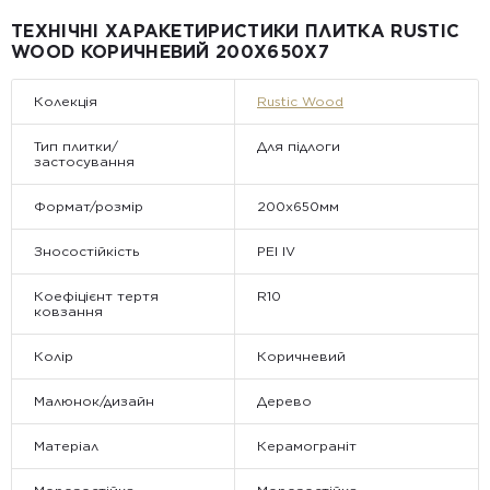
Примітка:
ТЕХНІЧНІ ХАРАКЕТИРИСТИКИ ПЛИТКА RUSTIC
• Відвантаження здійснюється виключно у робочі дні. У суботу,
WOOD КОРИЧНЕВИЙ 200X650X7
неділю та святкові дні замовлення не обробляються та не
відправляються.
Колекція
Rustic Wood
Тип плитки/
Для підлоги
застосування
Формат/розмір
200х650мм
Зносостійкість
PEI IV
Коефіцієнт тертя
R10
ковзання
Колір
Коричневий
Малюнок/дизайн
Дерево
Матеріал
Керамограніт