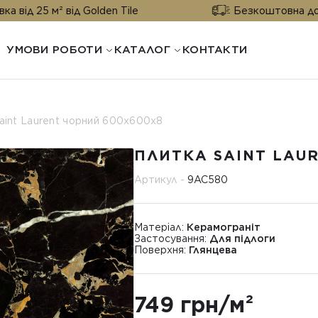
м² від Golden Tile
Безкоштовна доставка від 
УМОВИ РОБОТИ
КАТАЛОГ
КОНТАКТИ
aint Laurent чорний 600x600x8
ПЛИТКА SAINT LAU
Артикул -
9АС580
Матеріал:
Керамограніт
Застосування:
Для підлоги
Поверхня:
Глянцева
749 грн/м²