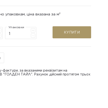
но упаковкам, ціна вказана за м²
Упаковки
КУПИТИ
н
у-фактури, за вказаними реквізитам на
ОВ "ГОЛДЕН ТАЙЛ". Рахунок дійсний протягом трьох
В "ГОЛДЕН ТАЙЛ"
питанням повернення або обміну пошкодженої
азаною при замовленні
 отримання товару, виключно за умови, що Товар
ру.
лученого ним перевізника/кур’єра.
шти