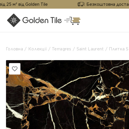
ід Golden Tile
Безкоштовна доставка від 25 
Головна
Колекції
Terragres
Saint Laurent
Плитка S