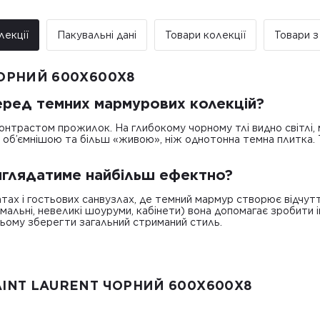
До 5 м² — доставка за рахуно
Від 5 до 25 м² — фіксована вар
Від 25 м² і більше — безкошто
лекції
Пакувальні дані
Товари колекції
Товари з
Примітка:
• Відвантаження здійснюється виклю
замовлення не обробляються та не
ЧОРНИЙ 600X600X8
серед темних мармурових колекцій?
контрастом прожилок. На глибокому чорному тлі видно світлі, 
 об’ємнішою та більш «живою», ніж однотонна темна плитка. Т
 виглядатиме найбільш ефектно?
тах і гостьових санвузлах, де темний мармур створює відчутт
мальні, невеликі шоуруми, кабінети) вона допомагає зробити і
цьому зберегти загальний стриманий стиль.
AINT LAURENT ЧОРНИЙ 600X600X8