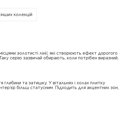
к покупця.
тість доставки 1000 грн по всій Україні
вна доставка за рахунок компанії Golden Tile.
 інших колекцій
чно у робочі дні. У суботу, неділю та святкові дні
 відправляються.
місцями золотисті лінії, які створюють ефект дорогого
аку серію зазвичай обирають, коли потрібен виразний,
я глибини та затишку. У вітальнях і холах плитку
нтер’єр більш статусним. Підходить для акцентних зон,