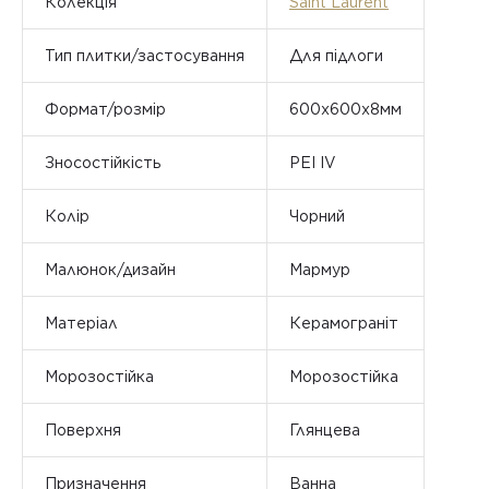
Колекція
Saint Laurent
Тип плитки/застосування
Для підлоги
Формат/розмір
600х600х8мм
Зносостійкість
PEI IV
Колір
Чорний
Малюнок/дизайн
Мармур
Матеріал
Керамограніт
Морозостійка
Морозостійка
Поверхня
Глянцева
Призначення
Ванна