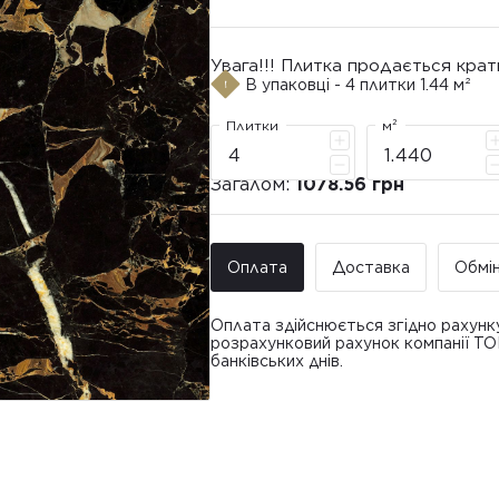
Увага!!! Плитка продається крат
В упаковці - 4 плитки 1.44 м²
Плитки
м²
Загалом:
1078.56 грн
Оплата
Доставка
Обмі
Оплата здійснюється згідно рахунк
розрахунковий рахунок компанії Т
банківських днів.
Доставка ТО
Покупець має право звернутися з 
• Адресна доставка за адресою вк
плитки протягом 14 днів з моменту
това
доставлявся силами Продавця чи за
• Поштомати та відділення «Нової
По
Вартість доставки: