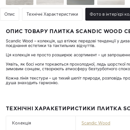
Опис
Технічні Характеристики
Фото в інтер’єрі ко
ОПИС ТОВАРУ ПЛИТКА SCANDIC WOOD СВ
Scandic Wood – колекція, що втілює передові тенденції у диз
поєднання естетики та тактильних відчуттів.
Ця колекція не просто розширює асортимент – це запрошення
Уявіть, як босі ноги торкаються прохолодної, ледь шорсткої п
зимовим сонцем, створюють атмосферу безтурботного споко
Кожна лінія текстури – це тихий шепіт природи, розповідь про 
душа знаходить гармонію.
ТЕХНІЧНІ ХАРАКЕТИРИСТИКИ ПЛИТКА SC
Колекція
Scandic Wood