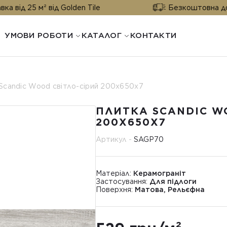
м² від Golden Tile
Безкоштовна доставка від
УМОВИ РОБОТИ
КАТАЛОГ
КОНТАКТИ
Scandic Wood світло-сірий 200x650x7
ПЛИТКА SCANDIC W
200X650X7
Артикул -
SAGP70
Матеріал:
Керамограніт
Застосування:
Для підлоги
Поверхня:
Матова, Рельєфна