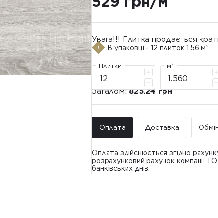
529 грн/м²
Увага!!! Плитка продається крат
В упаковці - 12 плиток 1.56 м²
Плитки
м²
Загалом:
825.24 грн
Оплата
Доставка
Обмі
Оплата здійснюється згідно рахунк
розрахунковий рахунок компанії Т
банківських днів.
Доставка ТО
Покупець має право звернутися з 
• Адресна доставка за адресою вк
плитки протягом 14 днів з моменту
това
доставлявся силами Продавця чи за
• Поштомати та відділення «Нової
По