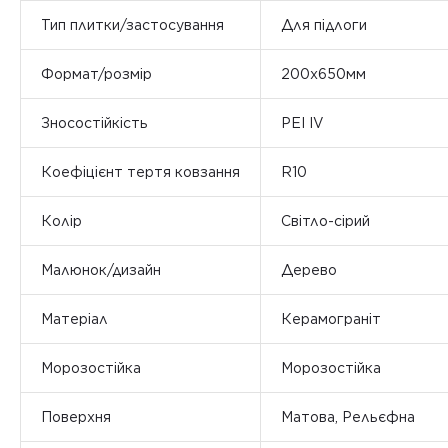
Тип плитки/застосування
Для підлоги
Формат/розмір
200х650мм
Зносостійкість
PEI IV
Коефіцієнт тертя ковзання
R10
Колір
Світло-сірий
Малюнок/дизайн
Дерево
Матеріал
Керамограніт
Морозостійка
Морозостійка
Поверхня
Матова, Рельєфна