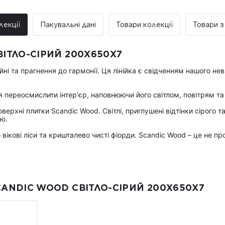
Вартість доставки:
До 5 м² — доставка за рахуно
лекції
Пакувальні дані
Товари колекції
Товари з
Від 5 до 25 м² — фіксована вар
Від 25 м² і більше — безкошто
Примітка:
ІТЛО-СІРИЙ 200X650X7
• Відвантаження здійснюється виклю
замовлення не обробляються та не
айні та прагнення до гармонії. Ця лінійка є свідченням нашого н
 переосмислити інтер'єр, наповнюючи його світлом, повітрям та
оверхні плитки Scandic Wood. Світлі, приглушені відтінки сірого 
ю.
вікові ліси та кришталево чисті фіорди. Scandic Wood – це не прос
ANDIC WOOD СВІТЛО-СІРИЙ 200X650X7