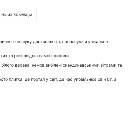
к покупця.
 інших колекцій
тість доставки 1000 грн по всій Україні
вна доставка за рахунок компанії Golden Tile.
чно у робочі дні. У суботу, неділю та святкові дні
 відправляються.
евпинного пошуку досконалості, пропонуючи унікальне
 тихою розповіддю самої природи.
та білого дерева, немов вибілені скандинавськими вітрами та
то плитка, це портал у світ, де час уповільнює свій біг, а