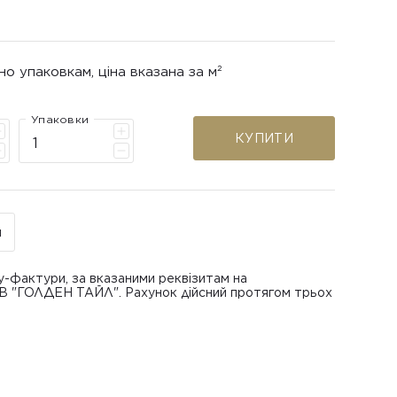
но упаковкам, ціна вказана за м²
Упаковки
КУПИТИ
н
у-фактури, за вказаними реквізитам на
ОВ "ГОЛДЕН ТАЙЛ". Рахунок дійсний протягом трьох
В "ГОЛДЕН ТАЙЛ"
питанням повернення або обміну пошкодженої
азаною при замовленні
 отримання товару, виключно за умови, що Товар
ру.
лученого ним перевізника/кур’єра.
шти