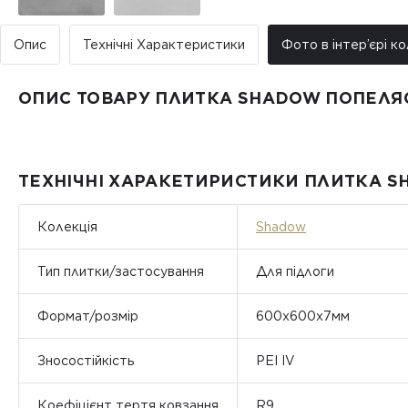
Опис
Технічні Характеристики
Фото в інтер’єрі ко
ОПИС ТОВАРУ ПЛИТКА SHADOW ПОПЕЛЯ
ТЕХНІЧНІ ХАРАКЕТИРИСТИКИ ПЛИТКА S
Колекція
Shadow
Тип плитки/застосування
Для підлоги
Формат/розмір
600х600х7мм
Зносостійкість
PEI IV
Коефіцієнт тертя ковзання
R9