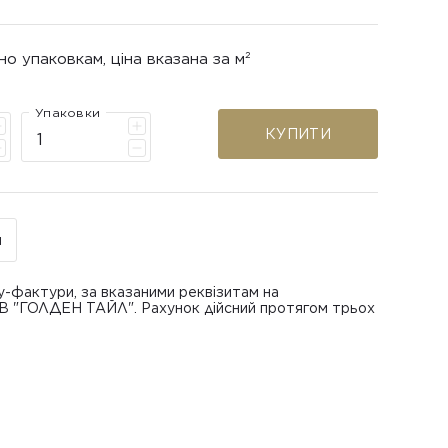
но упаковкам, ціна вказана за м²
Упаковки
КУПИТИ
н
у-фактури, за вказаними реквізитам на
ОВ "ГОЛДЕН ТАЙЛ". Рахунок дійсний протягом трьох
В "ГОЛДЕН ТАЙЛ"
питанням повернення або обміну пошкодженої
азаною при замовленні
 отримання товару, виключно за умови, що Товар
ру.
лученого ним перевізника/кур’єра.
шти