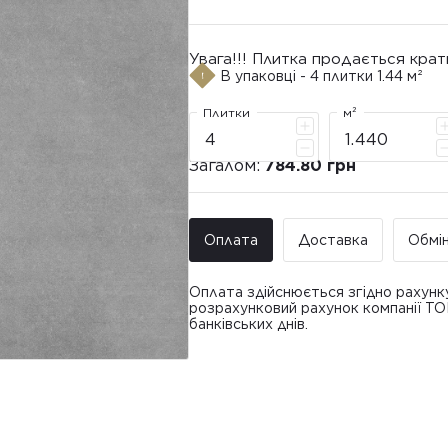
Увага!!! Плитка продається крат
В упаковці - 4 плитки 1.44 м²
Плитки
м²
Загалом:
784.80 грн
Оплата
Доставка
Обмі
Оплата здійснюється згідно рахунк
розрахунковий рахунок компанії Т
банківських днів.
Доставка ТО
Покупець має право звернутися з 
• Адресна доставка за адресою вк
плитки протягом 14 днів з моменту
това
доставлявся силами Продавця чи за
• Поштомати та відділення «Нової
По
Вартість доставки: