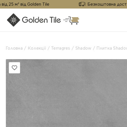
ід Golden Tile
Безкоштовна доставка від 25 
Головна
Колекції
Terragres
Shadow
Плитка Shado