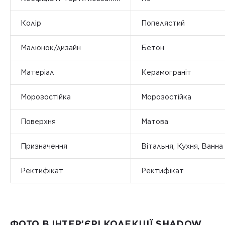
Колір
Попелястий
Малюнок/дизайн
Бетон
Матеріал
Керамограніт
Морозостійка
Морозостійка
Поверхня
Матова
Призначення
Вітальня, Кухня, Ванна
Ректифікат
Ректифікат
ФОТО В ІНТЕР’ЄРІ КОЛЕКЦІЇ SHADOW