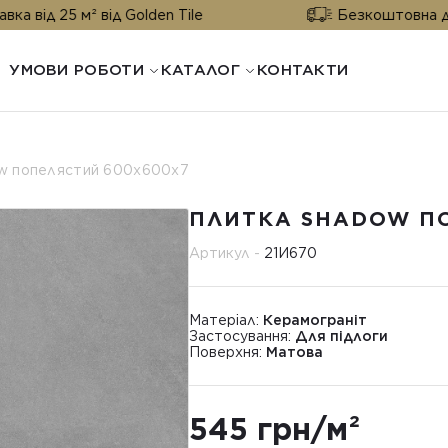
м² від Golden Tile
Безкоштовна доставка від
УМОВИ РОБОТИ
КАТАЛОГ
КОНТАКТИ
w попелястий 600х600х7
ПЛИТКА SHADOW П
Артикул -
21И670
Матеріал:
Керамограніт
Застосування:
Для підлоги
Поверхня:
Матова
545 грн/м²