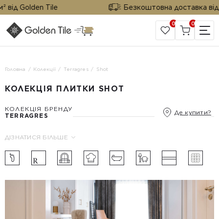
від Golden Tile
Безкоштовна доставка від 25
0
0
САЙТ КОМПАНІЇ
Головна
Колекції
Terragres
Shot
КОЛЕКЦІЯ ПЛИТКИ SHOT
КОЛЕКЦІЯ БРЕНДУ
Де купити?
TERRAGRES
ДІЗНАТИСЯ БІЛЬШЕ