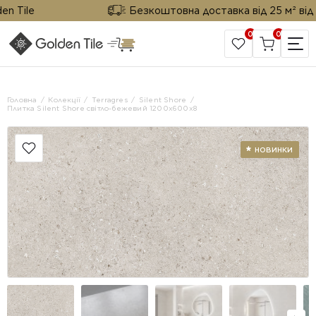
Tile
Безкоштовна доставка від 25 м² від Gol
0
0
САЙТ КОМПАНІЇ
Головна
Колекції
Terragres
Silent Shore
Плитка Silent Shore світло-бежевий 1200х600х8