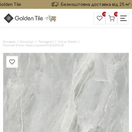
n Tile
Безкоштовна доставка від 25 м² від G
0
0
САЙТ КОМПАНІЇ
Головна
Колекції
Terragres
Silver Roots
Плитка Silver Roots сірий 600х600х8