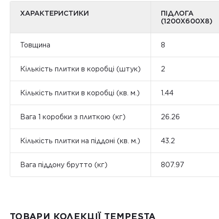
ХАРАКТЕРИСТИКИ
ПІДЛОГА
(1200Х600Х8)
Товщина
8
Кількість плитки в коробці (штук)
2
Кількість плитки в коробці (кв. м.)
1.44
Вага 1 коробки з плиткою (кг)
26.26
Кількість плитки на піддоні (кв. м.)
43.2
Вага піддону брутто (кг)
807.97
ТОВАРИ КОЛЕКЦІЇ TEMPESTA