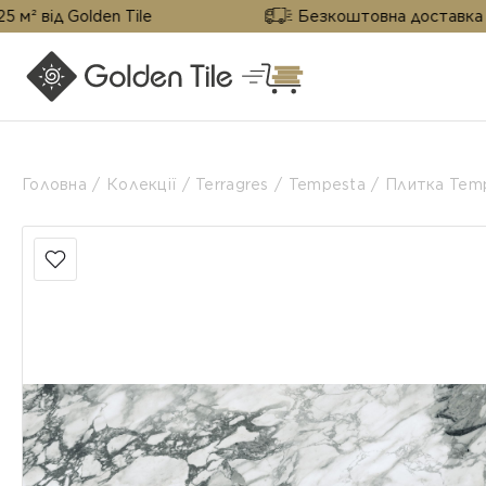
olden Tile
Безкоштовна доставка від 25 м² в
Головна
Колекції
Terragres
Tempesta
Плитка Temp