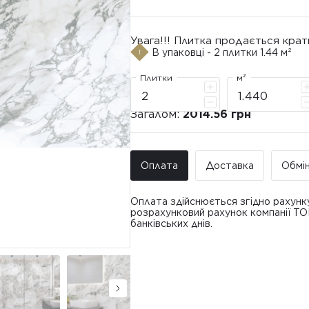
Увага!!! Плитка продається крат
В упаковці - 2 плитки 1.44 м²
Плитки
м²
Загалом:
2014.56 грн
Оплата
Доставка
Обмі
Оплата здійснюється згідно рахунк
розрахунковий рахунок компанії Т
банківських днів.
Доставка ТО
Покупець має право звернутися з 
• Адресна доставка за адресою вк
плитки протягом 14 днів з моменту
това
доставлявся силами Продавця чи за
• Поштомати та відділення «Нової
По
Вартість доставки: