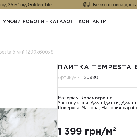
ід Golden Tile
Безкоштовна доставка від 25 
УМОВИ РОБОТИ
КАТАЛОГ
КОНТАКТИ
esta білий 1200х600х8
ПЛИТКА TEMPESTA 
Артикул -
TS0980
Матеріал:
Керамограніт
Застосування:
Для підлоги, Для ст
Поверхня:
Матова, Матовий карвін
1 399 грн/м²