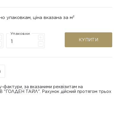
но упаковкам, ціна вказана за м²
Упаковки
КУПИТИ
н
у-фактури, за вказаними реквізитам на
ОВ "ГОЛДЕН ТАЙЛ". Рахунок дійсний протягом трьох
В "ГОЛДЕН ТАЙЛ"
питанням повернення або обміну пошкодженої
азаною при замовленні
 отримання товару, виключно за умови, що Товар
ру.
лученого ним перевізника/кур’єра.
шти