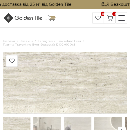
авка від 25 м² від Golden Tile
Безкоштовна 
0
0
САЙТ КОМПАНІЇ
Головна
Колекції
Terragres
Travertino Ever
Плитка Travertino Ever бежевий 1200х600х8