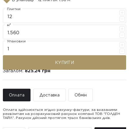
Плитки
м²
Упаковки
КУПИТИ
Загалом:
825.24 грн
Оплата
Доставка
Обмін
Оплата здійснюється згідно рахунку-фактури, за вказаними
реквізитам на розрахунковий рахунок компанії ТОВ "ГОЛДЕН
ТАЙЛ". Рахунок дійсний протягом трьох банківських днів.
Доставка ТОВ "ГОЛДЕН
Покупець має право звернутися з питанням повернення або
ТАЙЛ"
обміну пошкодженої плитки протягом 14 днів з моменту