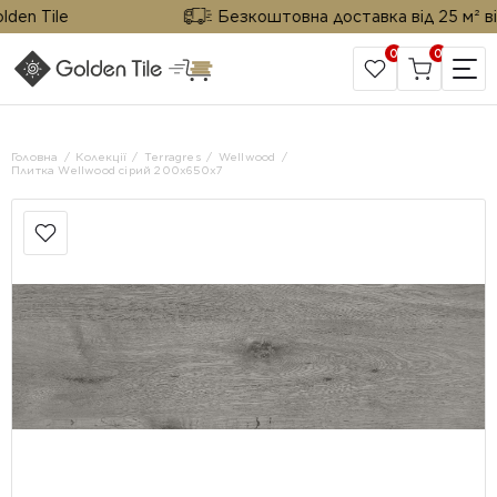
n Tile
Безкоштовна доставка від 25 м² від Go
0
0
САЙТ КОМПАНІЇ
Головна
Колекції
Terragres
Wellwood
Плитка Wellwood сірий 200x650x7