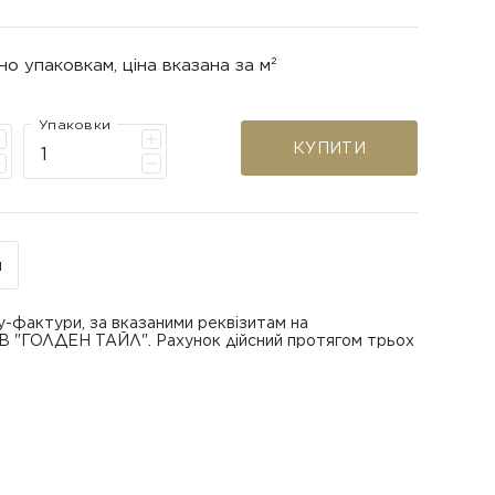
но упаковкам, ціна вказана за м²
Упаковки
КУПИТИ
н
у-фактури, за вказаними реквізитам на
ОВ "ГОЛДЕН ТАЙЛ". Рахунок дійсний протягом трьох
В "ГОЛДЕН ТАЙЛ"
питанням повернення або обміну пошкодженої
азаною при замовленні
 отримання товару, виключно за умови, що Товар
ру.
лученого ним перевізника/кур’єра.
шти