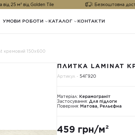
від Golden Tile
Безкоштовна доставка від 25
УМОВИ РОБОТИ
КАТАЛОГ
КОНТАКТИ
at кремовий 150х600
ПЛИТКА LAMINAT К
Артикул -
54Г920
Матеріал:
Керамограніт
Застосування:
Для підлоги
Поверхня:
Матова, Рельєфна
459 грн/м²