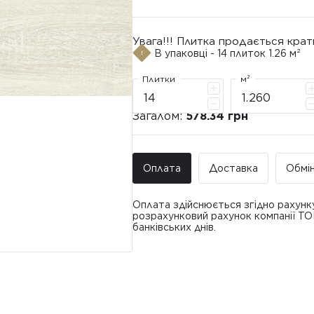
Увага!!! Плитка продається крат
В упаковці - 14 плиток 1.26 м²
Плитки
м²
Загалом:
578.34 грн
Оплата
Доставка
Обмі
Оплата здійснюється згідно рахунк
розрахунковий рахунок компанії Т
банківських днів.
Доставка ТО
Покупець має право звернутися з 
• Адресна доставка за адресою вк
плитки протягом 14 днів з моменту
това
доставлявся силами Продавця чи за
• Поштомати та відділення «Нової
По
Вартість доставки: