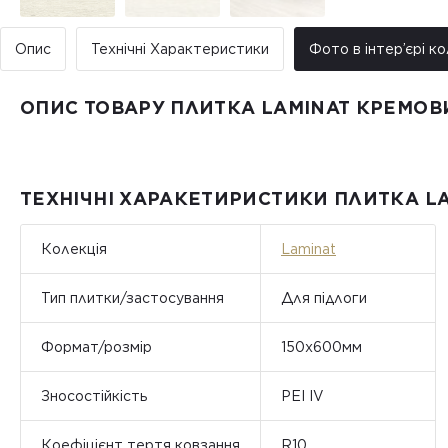
Опис
Технічні Характеристики
Фото в інтер’єрі ко
ОПИС ТОВАРУ ПЛИТКА LAMINAT КРЕМОВ
ТЕХНІЧНІ ХАРАКЕТИРИСТИКИ ПЛИТКА L
Колекція
Laminat
Тип плитки/застосування
Для підлоги
Формат/розмір
150x600мм
Зносостійкість
PEI IV
Коефіцієнт тертя ковзання
R10