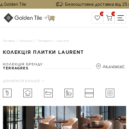
lden Tile
Безкоштовна доставка від 25 м² ві
0
0
САЙТ КОМПАНІЇ
Головна
Колекції
Terragres
Laurent
КОЛЕКЦІЯ ПЛИТКИ LAURENT
КОЛЕКЦІЯ БРЕНДУ
Де купити?
TERRAGRES
ДІЗНАТИСЯ БІЛЬШЕ