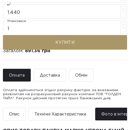
м²
Упаковки
КУПИТИ
Загалом:
891.36 грн
Оплата
Доставка
Обмін
Оплата здійснюється згідно рахунку-фактури, за вказаними
реквізитам на розрахунковий рахунок компанії ТОВ "ГОЛДЕН
ТАЙЛ". Рахунок дійсний протягом трьох банківських днів.
Доставка ТОВ "ГОЛДЕН
Покупець має право звернутися з питанням повернення або
ТАЙЛ"
обміну пошкодженої плитки протягом 14 днів з моменту
• Адресна доставка за адресою вказаною при замовленні
отримання товару, виключно за умови, що Товар доставлявся
Опис
Технічні Характеристики
Фото в інтер’
товару.
силами Продавця чи залученого ним перевізника/кур’єра.
• Поштомати та відділення «Нової
Пошт