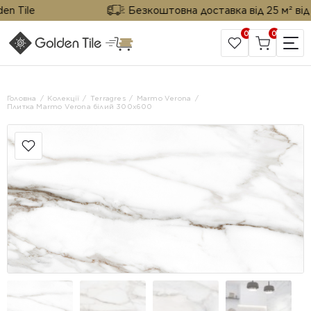
Tile
Безкоштовна доставка від 25 м² від Gol
0
0
САЙТ КОМПАНІЇ
Головна
Колекції
Terragres
Marmo Verona
Плитка Marmo Verona білий 300x600