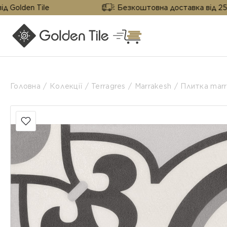
 Tile
Безкоштовна доставка від 25 м² від Go
Головна
Колекції
Terragres
Marrakesh
Плитка marr