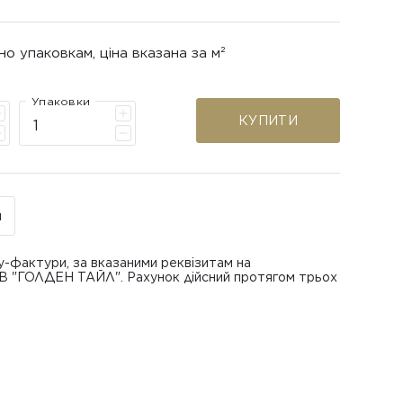
но упаковкам, ціна вказана за м²
Упаковки
КУПИТИ
н
у-фактури, за вказаними реквізитам на
ОВ "ГОЛДЕН ТАЙЛ". Рахунок дійсний протягом трьох
В "ГОЛДЕН ТАЙЛ"
питанням повернення або обміну пошкодженої
азаною при замовленні
 отримання товару, виключно за умови, що Товар
ру.
лученого ним перевізника/кур’єра.
шти