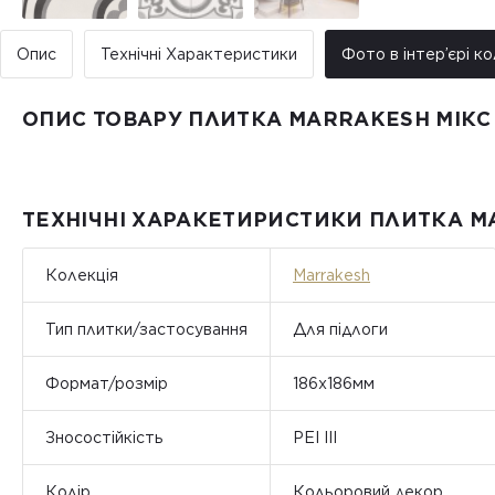
Опис
Технічні Характеристики
Фото в інтер’єрі ко
ОПИС ТОВАРУ ПЛИТКА MARRAKESH МІКС 
ТЕХНІЧНІ ХАРАКЕТИРИСТИКИ ПЛИТКА MA
Колекція
Marrakesh
Тип плитки/застосування
Для підлоги
Формат/розмір
186x186мм
Зносостійкість
PEI III
Колір
Кольоровий декор