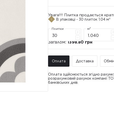
Увага!!! Плитка продається крат
В упаковці - 30 плиток 1.04 м²
Плитки
м²
Загалом:
1398.80 грн
Оплата
Доставка
Обмі
Оплата здійснюється згідно рахунк
розрахунковий рахунок компанії Т
банківських днів.
Доставка ТО
Покупець має право звернутися з 
• Адресна доставка за адресою вк
плитки протягом 14 днів з моменту
това
доставлявся силами Продавця чи за
• Поштомати та відділення «Нової
По
Вартість доставки: