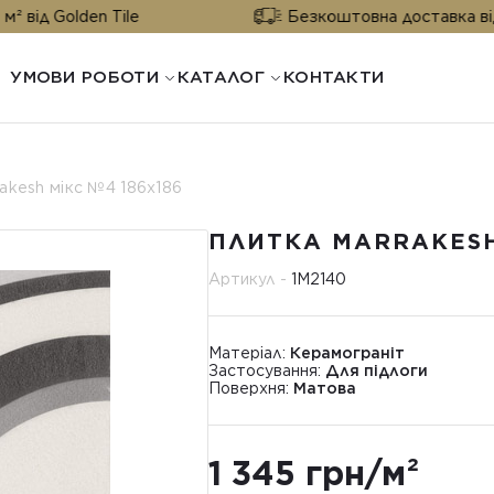
lden Tile
Безкоштовна доставка від 25 м² ві
УМОВИ РОБОТИ
КАТАЛОГ
КОНТАКТИ
akesh мікс №4 186х186
ПЛИТКА MARRAKESH
Артикул -
1М2140
Матеріал:
Керамограніт
Застосування:
Для підлоги
Поверхня:
Матова
1 345 грн/м²