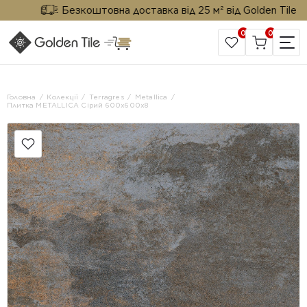
Безкоштовна доставка від 25 м² від Golden Tile
0
0
САЙТ КОМПАНІЇ
Головна
Колекції
Terragres
Metallica
Плитка METALLICA Сірий 600х600х8