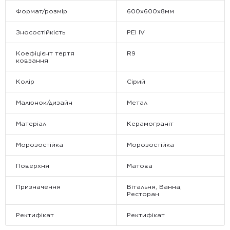
Формат/розмір
600х600х8мм
Зносостійкість
PEI IV
Коефіцієнт тертя
R9
ковзання
Колір
Сірий
Малюнок/дизайн
Метал
Матеріал
Керамограніт
Морозостійка
Морозостійка
Поверхня
Матова
Призначення
Вітальня, Ванна,
Ресторан
Ректифікат
Ректифікат