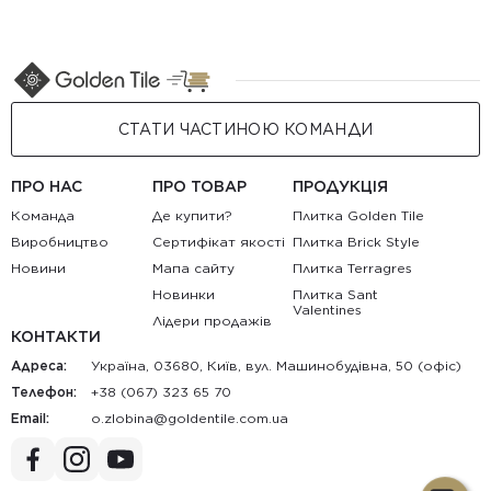
СТАТИ ЧАСТИНОЮ КОМАНДИ
ПРО НАС
ПРО ТОВАР
ПРОДУКЦІЯ
Команда
Де купити?
Плитка Golden Tile
Виробництво
Сертифікат якості
Плитка Brick Style
Новини
Мапа сайту
Плитка Terragres
Новинки
Плитка Sant
Valentines
Лідери продажів
КОНТАКТИ
Адреса:
Україна, 03680, Київ, вул. Машинобудівна, 50 (офіс)
Телефон:
+38 (067) 323 65 70
Email:
au.moc.elitnedlog@anibolz.o