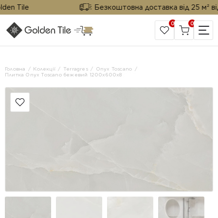
 Tile
Безкоштовна доставка від 25 м² від Go
0
0
САЙТ КОМПАНІЇ
Головна
Колекції
Terragres
Onyx Toscano
Плитка Onyx Toscano бежевий 1200х600х8