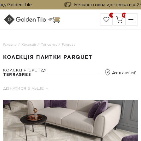
 Golden Tile
Безкоштовна доставка від 25 м²
0
0
САЙТ КОМПАНІЇ
Головна
Колекції
Terragres
Parquet
КОЛЕКЦІЯ ПЛИТКИ PARQUET
КОЛЕКЦІЯ БРЕНДУ
Де купити?
TERRAGRES
ДІЗНАТИСЯ БІЛЬШЕ