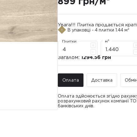
899 грн/м²
Увага!!! Плитка продається крат
В упаковці - 4 плитки 1.44 м²
Плитки
м²
Загалом:
1294.56 грн
Оплата
Доставка
Обмі
Оплата здійснюється згідно рахунк
розрахунковий рахунок компанії Т
банківських днів.
Доставка ТО
Покупець має право звернутися з 
• Адресна доставка за адресою вк
плитки протягом 14 днів з моменту
това
доставлявся силами Продавця чи за
• Поштомати та відділення «Нової
По