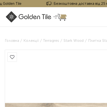
le
Безкоштовна доставка від 25 м² від Golde
Головна
Колекції
Terragres
Stark Wood
Плитка St