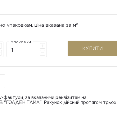
но упаковкам, ціна вказана за м²
Упаковки
КУПИТИ
н
у-фактури, за вказаними реквізитам на
ОВ "ГОЛДЕН ТАЙЛ". Рахунок дійсний протягом трьох
В "ГОЛДЕН ТАЙЛ"
питанням повернення або обміну пошкодженої
азаною при замовленні
 отримання товару, виключно за умови, що Товар
ру.
лученого ним перевізника/кур’єра.
шти