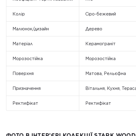
Колір
Сіро-бежевий
Малюнок/дизайн
Дерево
Матеріал
Керамограніт
Морозостійка
Морозостійка
Поверхня
Матова, Рельєфна
Призначення
Вітальня, Кухня, Терас
Ректифікат
Ректифікат
ФОТО В ІНТЕР’ЄРІ КОЛЕКЦІЇ STARK WOOD