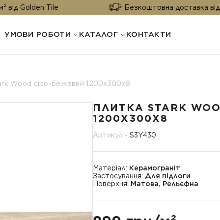
n Tile
Безкоштовна доставка від 25 м² від G
УМОВИ РОБОТИ
КАТАЛОГ
КОНТАКТИ
ark Wood сіро-бежевий 1200х300х8
ПЛИТКА STARK WOO
1200Х300Х8
Артикул -
S3Y430
Матеріал:
Керамограніт
Застосування:
Для підлоги
Поверхня:
Матова, Рельєфна