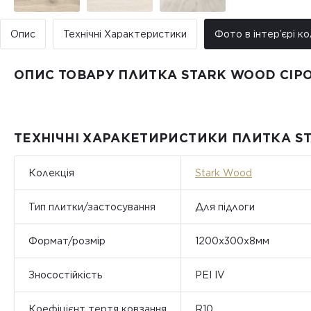
Опис
Технічні Характеристики
Фото в інтер’єрі ко
ОПИС ТОВАРУ ПЛИТКА STARK WOOD СІР
ТЕХНІЧНІ ХАРАКЕТИРИСТИКИ ПЛИТКА S
Колекція
Stark Wood
Тип плитки/застосування
Для підлоги
Формат/розмір
1200х300х8мм
Зносостійкість
PEI IV
Коефіцієнт тертя ковзання
R10