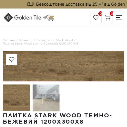
Безкоштовна доставка від 25 м² від Golden Til
0
0
САЙТ КОМПАНІЇ
Головна
Колекції
Terragres
Stark Wood
Плитка Stark Wood темно-бежевий 1200х300х8
ПЛИТКА STARK WOOD ТЕМНО-
БЕЖЕВИЙ 1200Х300Х8