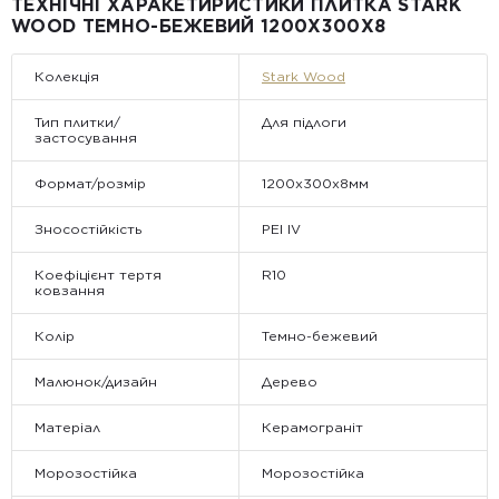
ТЕХНІЧНІ ХАРАКЕТИРИСТИКИ ПЛИТКА STARK
• Відвантаження здійснюється виключно у робочі дні. У суботу,
WOOD ТЕМНО-БЕЖЕВИЙ 1200Х300Х8
неділю та святкові дні замовлення не обробляються та не
відправляються.
Колекція
Stark Wood
Тип плитки/
Для підлоги
застосування
Формат/розмір
1200х300х8мм
Зносостійкість
PEI IV
Коефіцієнт тертя
R10
ковзання
Колір
Темно-бежевий
Малюнок/дизайн
Дерево
Матеріал
Керамограніт
Морозостійка
Морозостійка