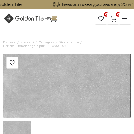
en Tile
Безкоштовна доставка від 25 м² від 
0
0
САЙТ КОМПАНІЇ
Головна
Колекції
Terragres
Stonehenge
Плитка Stonehenge сірий 1200х600х8