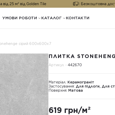
 від Golden Tile
Безкоштовна доставка від 2
УМОВИ РОБОТИ
КАТАЛОГ
КОНТАКТИ
onehenge сірий 600х600х7
ПЛИТКА STONEHENG
Артикул -
442670
Матеріал:
Керамограніт
Застосування:
Для підлоги, Для ст
Поверхня:
Матова
619 грн/м²