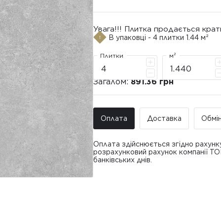
Увага!!! Плитка продається крат
В упаковці - 4 плитки 1.44 м²
Плитки
м²
Загалом:
891.36 грн
Оплата
Доставка
Обмі
Оплата здійснюється згідно рахунк
розрахунковий рахунок компанії Т
банківських днів.
Доставка ТО
Покупець має право звернутися з 
• Адресна доставка за адресою вк
плитки протягом 14 днів з моменту
това
доставлявся силами Продавця чи за
• Поштомати та відділення «Нової
По
Вартість доставки: