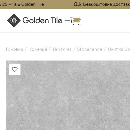
 Golden Tile
Безкоштовна доставка від 25 м²
Головна
Колекції
Terragres
Stonehenge
Плитка St