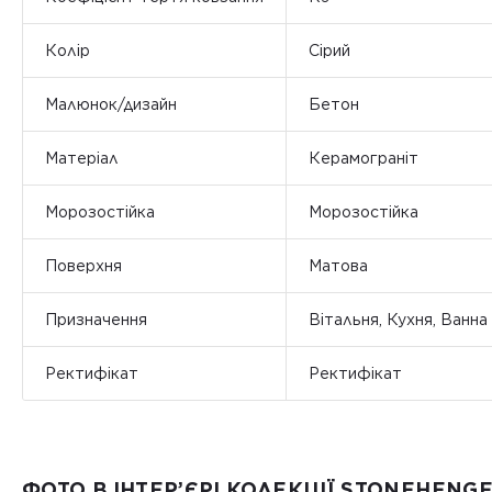
Колір
Сірий
Малюнок/дизайн
Бетон
Матеріал
Керамограніт
Морозостійка
Морозостійка
Поверхня
Матова
Призначення
Вітальня, Кухня, Ванна
Ректифікат
Ректифікат
ФОТО В ІНТЕР’ЄРІ КОЛЕКЦІЇ STONEHENG