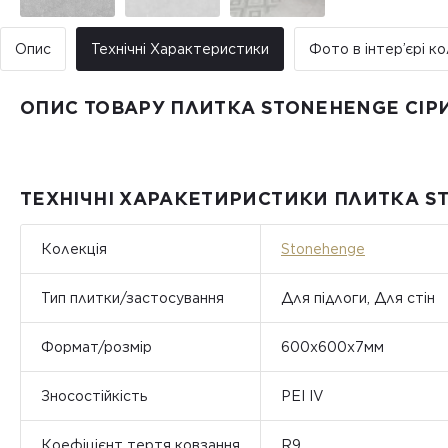
Опис
Технічні Характеристики
Фото в інтер’єрі ко
ОПИС ТОВАРУ ПЛИТКА STONEHENGE СІР
ТЕХНІЧНІ ХАРАКЕТИРИСТИКИ ПЛИТКА S
Колекція
Stonehenge
Тип плитки/застосування
Для підлоги, Для стін
Формат/розмір
600х600х7мм
Зносостійкість
PEI IV
Коефіцієнт тертя ковзання
R9