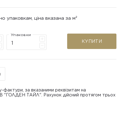
но упаковкам, ціна вказана за м²
Упаковки
КУПИТИ
н
у-фактури, за вказаними реквізитам на
ОВ "ГОЛДЕН ТАЙЛ". Рахунок дійсний протягом трьох
В "ГОЛДЕН ТАЙЛ"
питанням повернення або обміну пошкодженої
азаною при замовленні
 отримання товару, виключно за умови, що Товар
ру.
лученого ним перевізника/кур’єра.
шти